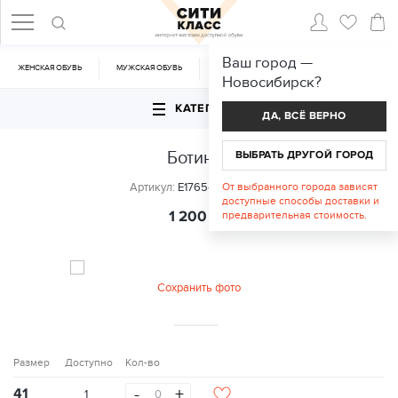
Ваш город —
ЖЕНСКАЯ ОБУВЬ
МУЖСКАЯ ОБУВЬ
CУМКИ
АКСЕССУАРЫ
Новосибирск
?
КАТЕГОРИИ
ДА, ВСЁ ВЕРНО
Ботинки
ВЫБРАТЬ ДРУГОЙ ГОРОД
Артикул:
E1765-C69-J2743
От выбранного города зависят
доступные способы доставки и
1 200
предварительная стоимость.
руб.
Сохранить фото
Размер
Доступно
Кол-во
-
+
41
1