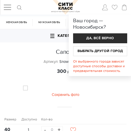
Ваш город —
ЖЕНСКАЯ ОБУВЬ
МУЖСКАЯ ОБУВЬ
CУМКИ
АКСЕССУАРЫ
Новосибирск
?
КАТЕГОРИИ
ДА, ВСЁ ВЕРНО
Сапоги
ВЫБРАТЬ ДРУГОЙ ГОРОД
Артикул:
Snowboots Black
От выбранного города зависят
доступные способы доставки и
300
предварительная стоимость.
руб.
Сохранить фото
Размер
Доступно
Кол-во
-
+
40
1