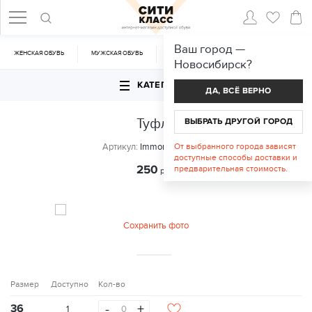
Ваш город —
ЖЕНСКАЯ ОБУВЬ
МУЖСКАЯ ОБУВЬ
CУМКИ
АКСЕССУАРЫ
Новосибирск
?
КАТЕГОРИИ
ДА, ВСЁ ВЕРНО
Туфли
ВЫБРАТЬ ДРУГОЙ ГОРОД
Артикул:
Immortele 928-1-1
От выбранного города зависят
доступные способы доставки и
250
предварительная стоимость.
руб.
Сохранить фото
Размер
Доступно
Кол-во
-
+
36
1