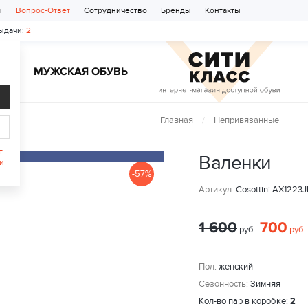
ы
Вопрос-Ответ
Сотрудничество
Бренды
Контакты
ыдачи:
2
Ь
МУЖСКАЯ ОБУВЬ
Главная
Непривязанные
т
Валенки
и
-57%
Артикул:
Cosottini AX1223
1 600
700
руб.
руб.
Пол:
женский
Сезонность:
Зимняя
Кол-во пар в коробке:
2