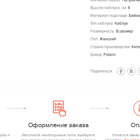
Высота каблука, см:
6
Материал подклада:
Байка
Тип каблука:
Каблук
Размерность:
В размер
Пол:
Женский
Страна производства:
Кит
Бренд:
Polann
Поделиться:
Оформление заказа
Оп
ров и
Заполните необходимые поля, выберите
Оплатите заказ
транспортную компанию и пункт выдачи в
способом:
банковск