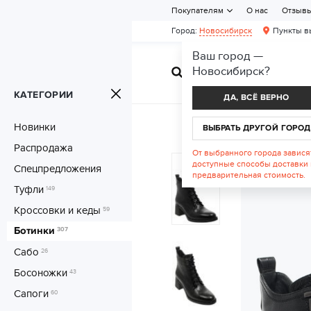
Покупателям
О нас
Отзыв
Город:
Новосибирск
Пункты в
Ваш город —
Новосибирск
?
ЖЕНСКАЯ ОБУВ
КАТЕГОРИИ
ДА, ВСЁ ВЕРНО
Новинки
ВЫБРАТЬ ДРУГОЙ ГОРОД
Распродажа
От выбранного города завися
доступные способы доставки 
Спецпредложения
предварительная стоимость.
Туфли
149
Кроссовки и кеды
59
Ботинки
307
Сабо
26
Босоножки
43
Сапоги
60