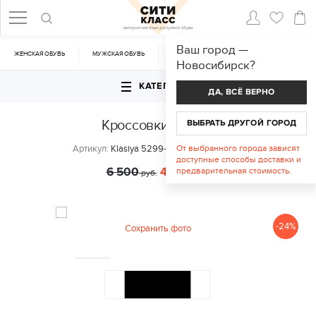
Ваш город —
ЖЕНСКАЯ ОБУВЬ
МУЖСКАЯ ОБУВЬ
CУМКИ
АКСЕССУАРЫ
Новосибирск
?
КАТЕГОРИИ
ДА, ВСЁ ВЕРНО
Кроссовки Klasiya
ВЫБРАТЬ ДРУГОЙ ГОРОД
Артикул:
Klasiya 5299-240-QKL chocolate
От выбранного города зависят
доступные способы доставки и
6 500
4 990
предварительная стоимость.
руб.
руб.
-24%
Сохранить фото