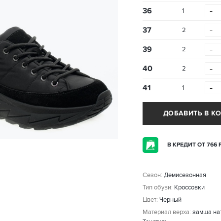
-
36
1
-
37
2
-
39
2
-
40
2
-
41
1
ДОБАВИТЬ В К
В КРЕДИТ ОТ 766 
Сезон:
Демисезонная
Тип обуви:
Кроссовки
Цвет:
Черный
Материал верха:
замша на