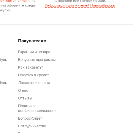
ой картой онлайн
, на
компанией или Почтой России.
 или оформите кредит
Информация для жителей Новосибирска
окупку
Покупателям
Гарантия и возврат
бувь
Бонусные программы
Как заказать?
Покупка в кредит
бувь
Доставка и оплата
О нас
Отзывы
Политика
конфиденциальности
Вопрос-Ответ
Сотрудничество