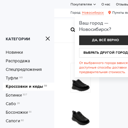
Покупателям
О нас
Отзыв
Город:
Новосибирск
Пункты в
Ваш город —
Новосибирск
?
ЖЕНСКАЯ ОБУВ
КАТЕГОРИИ
ДА, ВСЁ ВЕРНО
Новинки
ВЫБРАТЬ ДРУГОЙ ГОРОД
Распродажа
От выбранного города завися
доступные способы доставки 
Спецпредложения
предварительная стоимость.
Туфли
149
Кроссовки и кеды
59
Ботинки
307
Сабо
26
Босоножки
44
Сапоги
60