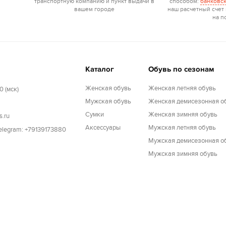
транспортную компанию и пункт выдачи в
способом:
банковск
вашем городе
наш расчетный счет
на п
Каталог
Обувь по сезонам
Женская обувь
Женская летняя обувь
0 (мск)
Мужская обувь
Женская демисезонная о
Cумки
Женская зимняя обувь
s.ru
Аксессуары
Мужская летняя обувь
Telegram: +79139173880
Мужская демисезонная о
Мужская зимняя обувь