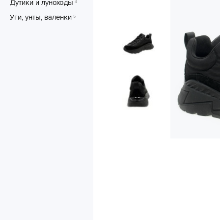
Дутики и луноходы
4
Уги, унты, валенки
5