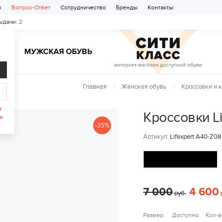
ы
Вопрос-Ответ
Сотрудничество
Бренды
Контакты
ыдачи:
2
Ь
МУЖСКАЯ ОБУВЬ
Главная
Женская обувь
Кроссовки и 
т
Кроссовки Li
и
-35%
Артикул:
Lifexpert A40-Z08
7 000
4 600
руб.
Размер
Доступно
Кол-в