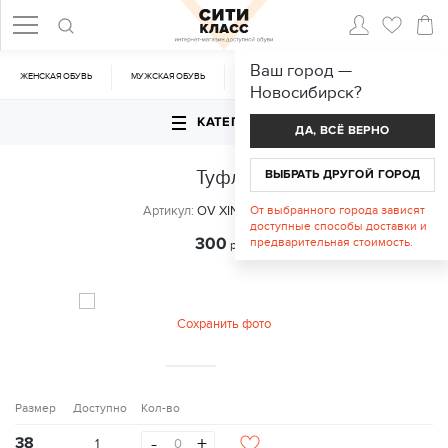
Ваш город —
ЖЕНСКАЯ ОБУВЬ
МУЖСКАЯ ОБУВЬ
CУМКИ
АКСЕССУАРЫ
Новосибирск
?
КАТЕГОРИИ
ДА, ВСЁ ВЕРНО
Туфли
ВЫБРАТЬ ДРУГОЙ ГОРОД
Артикул:
OV XIN NAI 2081-5
От выбранного города зависят
доступные способы доставки и
300
предварительная стоимость.
руб.
Сохранить фото
Размер
Доступно
Кол-во
-
+
38
1