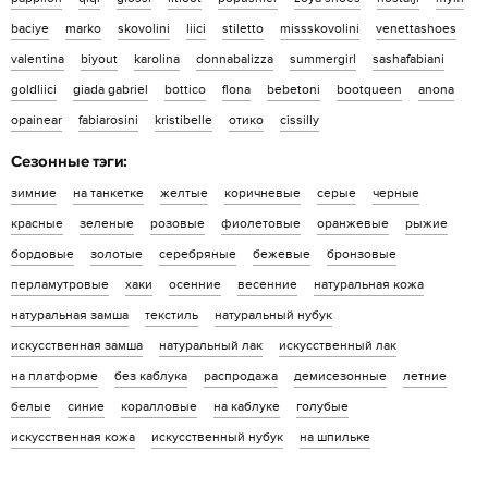
baciye
marko
skovolini
liici
stiletto
missskovolini
venettashoes
valentina
biyout
karolina
donnabalizza
summergirl
sashafabiani
goldliici
giada gabriel
bottico
flona
bebetoni
bootqueen
anona
opainear
fabiarosini
kristibelle
отико
cissilly
Сезонные тэги:
зимние
на танкетке
желтые
коричневые
серые
черные
красные
зеленые
розовые
фиолетовые
оранжевые
рыжие
бордовые
золотые
серебряные
бежевые
бронзовые
перламутровые
хаки
осенние
весенние
натуральная кожа
натуральная замша
текстиль
натуральный нубук
искусственная замша
натуральный лак
искусственный лак
на платформе
без каблука
распродажа
демисезонные
летние
белые
синие
коралловые
на каблуке
голубые
искусственная кожа
искусственный нубук
на шпильке