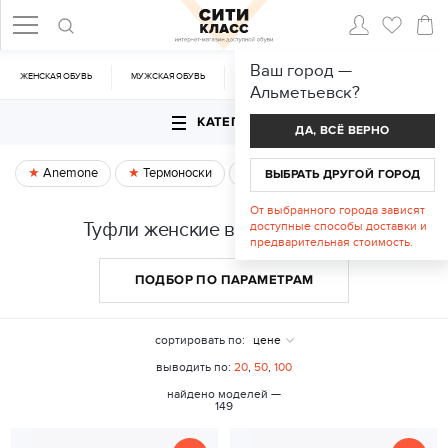
Ваш город —
ЖЕНСКАЯ ОБУВЬ
МУЖСКАЯ ОБУВЬ
CУМКИ
АКСЕССУАРЫ
Альметьевск
?
КАТЕГОРИИ
ДА, ВСЁ ВЕРНО
Anemone
Термоноски
Спецпредложение
ВЫБРАТЬ ДРУГОЙ ГОРОД
От выбранного города зависят
Туфли женские в Альметьевске
доступные способы доставки и
предварительная стоимость.
ПОДБОР ПО ПАРАМЕТРАМ
сортировать по:
цене
выводить по:
20
,
50
,
100
найдено моделей —
149