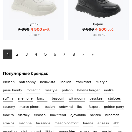
Туфли
Туфли
7 000
4 500
7 000
4 500
руб.
руб.
38 40 41
38 40 42
1
2
3
4
5
6
7
8
›
»
Популярные бренды:
elelsen
soti sonny
bellavista
libellen
fromlafaet
m-style
pierri bienty
romantic
rosstyle
polann
helena berger
molka
suffina
anemone
bacyni
basconi
wit moony
passkaer
stalotes
sotteny
marco pinotti
baden
softwind
litu
lifexpert
golden party
moxito
visttaly
elrosso
maxitrend
djovannia
sandra
brooman
stoalos
madnha
baisanda
meego comfort
lorena
erisess
abb
pappilon
qiqi
glossi
litfoot
popushier
zoya shoes
nostalji
mym