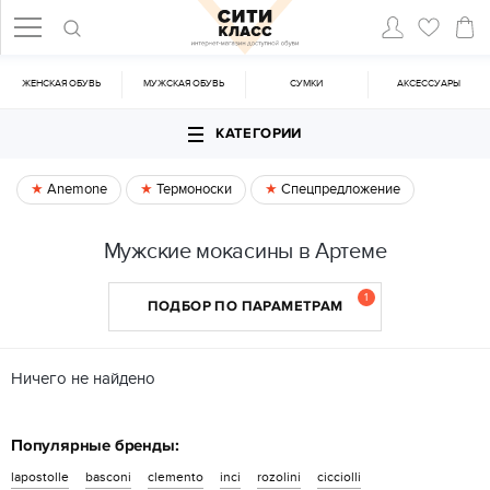
ЖЕНСКАЯ ОБУВЬ
МУЖСКАЯ ОБУВЬ
CУМКИ
АКСЕССУАРЫ
КАТЕГОРИИ
Anemone
Термоноски
Спецпредложение
Мужские мокасины в Артеме
1
ПОДБОР ПО ПАРАМЕТРАМ
Ничего не найдено
Популярные бренды:
lapostolle
basconi
clemento
inci
rozolini
cicciolli