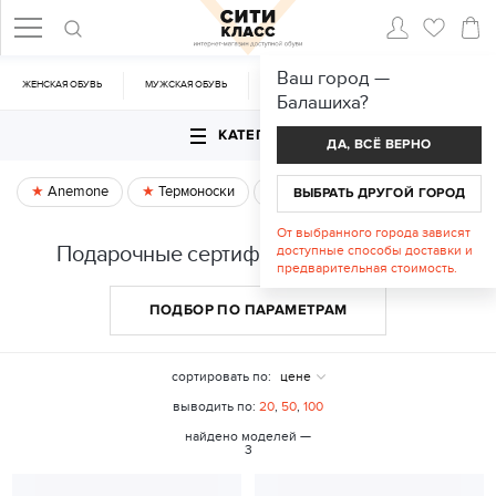
Ваш город —
ЖЕНСКАЯ ОБУВЬ
МУЖСКАЯ ОБУВЬ
CУМКИ
АКСЕССУАРЫ
Балашиха
?
КАТЕГОРИИ
ДА, ВСЁ ВЕРНО
Anemone
Термоноски
Спецпредложение
ВЫБРАТЬ ДРУГОЙ ГОРОД
От выбранного города зависят
Подарочные сертификаты в Балашихе
доступные способы доставки и
предварительная стоимость.
ПОДБОР ПО ПАРАМЕТРАМ
сортировать по:
цене
выводить по:
20
,
50
,
100
найдено моделей —
3