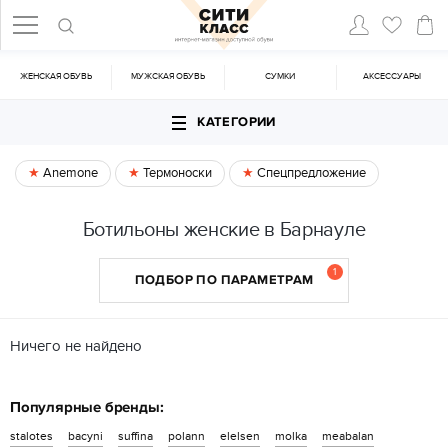
ЖЕНСКАЯ ОБУВЬ
МУЖСКАЯ ОБУВЬ
CУМКИ
АКСЕССУАРЫ
КАТЕГОРИИ
Anemone
Термоноски
Спецпредложение
Ботильоны женские в Барнауле
1
ПОДБОР ПО ПАРАМЕТРАМ
Ничего не найдено
Популярные бренды:
stalotes
bacyni
suffina
polann
elelsen
molka
meabalan