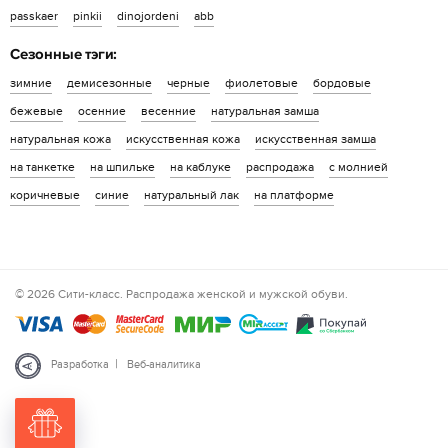
passkaer
pinkii
dinojordeni
abb
Сезонные тэги:
зимние
демисезонные
черные
фиолетовые
бордовые
бежевые
осенние
весенние
натуральная замша
натуральная кожа
искусственная кожа
искусственная замша
на танкетке
на шпильке
на каблуке
распродажа
с молнией
коричневые
синие
натуральный лак
на платформе
© 2026 Сити-класс. Распродажа женской и мужской обуви.
|
Разработка
Веб-аналитика