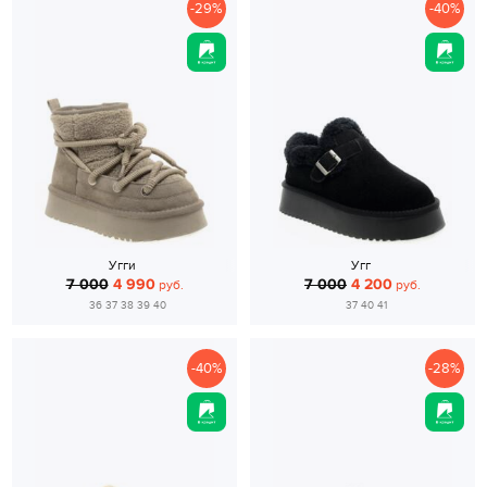
-29%
-40%
Угги
Угг
7 000
4 990
7 000
4 200
руб.
руб.
36 37 38 39 40
37 40 41
-40%
-28%