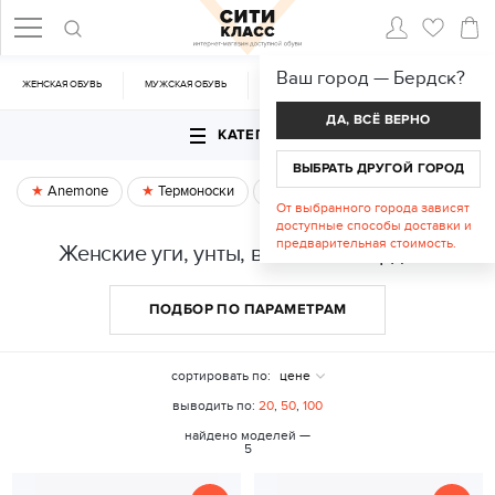
Ваш город —
Бердск
?
ЖЕНСКАЯ ОБУВЬ
МУЖСКАЯ ОБУВЬ
CУМКИ
АКСЕССУАРЫ
ДА, ВСЁ ВЕРНО
КАТЕГОРИИ
ВЫБРАТЬ ДРУГОЙ ГОРОД
Anemone
Термоноски
Спецпредложение
От выбранного города зависят
доступные способы доставки и
предварительная стоимость.
Женские уги, унты, валенки в Бердске
ПОДБОР ПО ПАРАМЕТРАМ
сортировать по:
цене
выводить по:
20
,
50
,
100
найдено моделей —
5