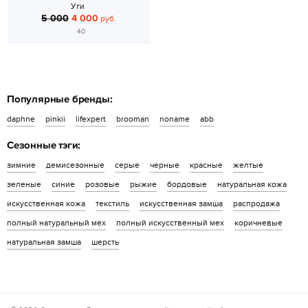
Уги
5 000
4 000
руб.
40
Популярные бренды:
daphne
pinkii
lifexpert
brooman
noname
abb
Сезонные тэги:
зимние
демисезонные
серые
черные
красные
желтые
зеленые
синие
розовые
рыжие
бордовые
натуральная кожа
искусственная кожа
текстиль
искусственная замша
распродажа
полный натуральный мех
полный искусственный мех
коричневые
натуральная замша
шерсть