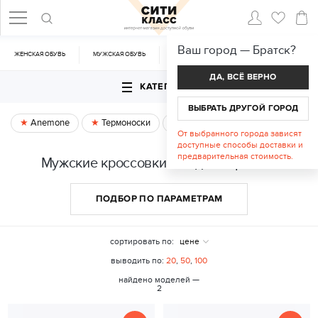
Ваш город —
Братск
?
ЖЕНСКАЯ ОБУВЬ
МУЖСКАЯ ОБУВЬ
CУМКИ
АКСЕССУАРЫ
ДА, ВСЁ ВЕРНО
КАТЕГОРИИ
ВЫБРАТЬ ДРУГОЙ ГОРОД
Anemone
Термоноски
Спецпредложение
От выбранного города зависят
доступные способы доставки и
предварительная стоимость.
Мужские кроссовки и кеды в Братске
ПОДБОР ПО ПАРАМЕТРАМ
сортировать по:
цене
выводить по:
20
,
50
,
100
найдено моделей —
2