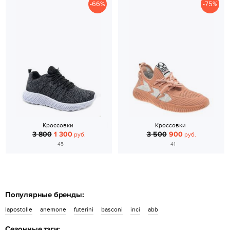
-66%
-75%
Кроссовки
Кроссовки
3 800
1 300
3 500
900
руб.
руб.
45
41
Популярные бренды:
lapostolle
anemone
futerini
basconi
inci
abb
Сезонные тэги: