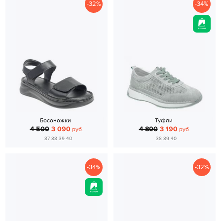
-32%
-34%
Босоножки
Туфли
4 500
3 090
4 800
3 190
руб.
руб.
37 38 39 40
38 39 40
-34%
-32%