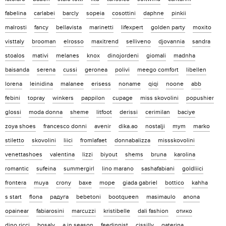
fabelina
carlabei
barcly
sopeia
cosottini
daphne
pinkii
malrosti
fancy
bellavista
marinetti
lifexpert
golden party
moxito
visttaly
brooman
elrosso
maxitrend
selliveno
djovannia
sandra
stoalos
mativi
melanes
knox
dinojordeni
giomali
madnha
baisanda
serena
cussi
geronea
polivi
meego comfort
libellen
lorena
leinidina
malanee
erisess
noname
qiqi
noone
abb
febini
topray
winkers
pappilon
cupage
miss skovolini
popushier
glossi
moda donna
sheme
litfoot
derissi
cerimilan
baciye
zoya shoes
francesco donni
avenir
dika.ao
nostalji
mym
marko
stiletto
skovolini
liici
fromlafaet
donnabalizza
missskovolini
venettashoes
valentina
lizzi
biyout
shems
bruna
karolina
romantic
sufeina
summergirl
lino marano
sashafabiani
goldliici
frontera
muya
crony
baxe
mope
giada gabriel
bottico
kahha
s start
flona
радуга
bebetoni
bootqueen
masimaulo
anona
opainear
fabiarosini
marcuzzi
kristibelle
dali fashion
отико
dino ricci
bosaly
a in season
feedinnist
cissilly
gaterina