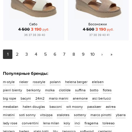
Сабо
Босоножки
4 500
3 190
4 500
3 190
руб.
руб.
36 37 38 39 40
37 38 39 40 41
1
2
3
4
5
6
7
8
9
10
›
»
Популярные бренды:
m-style
rieker
rosstyle
polann
helena berger
elelsen
pierri bienty
berkonty
molka
clotilde
suffina
botto
flotes
big rope
bacyni
24m2
mario marini
anemone
aici berlucci
meabalan
halen douglas
basconi
wit moony
passkaer
astrea
miratini
soti sonny
vitsippa
stalotes
sotteny
marco pinotti
ybarra
lady rose
conventini
lena milan
koly
inci
firagema
toleeao
latolaro
baden
stalo totti
litu
tanssico
softwind
cantarini