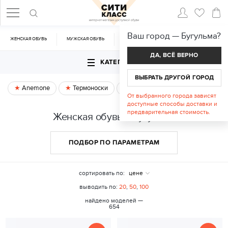
Ваш город —
Бугульма
?
ЖЕНСКАЯ ОБУВЬ
МУЖСКАЯ ОБУВЬ
CУМКИ
АКСЕССУАРЫ
ДА, ВСЁ ВЕРНО
КАТЕГОРИИ
ВЫБРАТЬ ДРУГОЙ ГОРОД
Anemone
Термоноски
Спецпредложение
От выбранного города зависят
доступные способы доставки и
предварительная стоимость.
Женская обувь в Бугульме
ПОДБОР ПО ПАРАМЕТРАМ
сортировать по:
цене
выводить по:
20
,
50
,
100
найдено моделей —
654