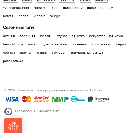
yvessaintlaurent
roossmii
slan
gucci cherry
dfuse
bonetty
bolyssi
chanel
kingsin
oeego
Сезонные тэги:
летняя
весенняя
белая
натуральная кожа
искусственная кожа
без каблука
зимняя
демисезонная
осенняя
коричневая
серая
черная
красная
синяя
бежевая
натуральная замша
распродажа
© 2026 Сити-класс. Распродажа женской и мужской обуви.
|
Разработка
Веб-аналитика