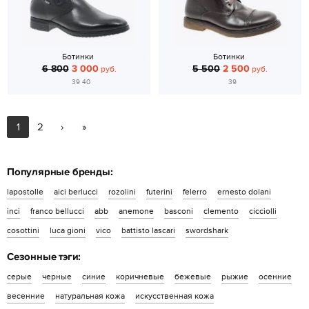
Ботинки
Ботинки
6 800
3 000
5 500
2 500
руб.
руб.
39 40
39
1
2
›
»
Популярные бренды:
lapostolle
aici berlucci
rozolini
futerini
felerro
ernesto dolani
inci
franco bellucci
abb
anemone
basconi
clemento
cicciolli
cosottini
luca gioni
vico
battisto lascari
swordshark
Сезонные тэги:
серые
черные
синие
коричневые
бежевые
рыжие
осенние
весенние
натуральная кожа
искусственная кожа