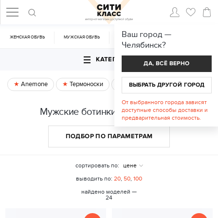
Ваш город —
ЖЕНСКАЯ ОБУВЬ
МУЖСКАЯ ОБУВЬ
CУМКИ
АКСЕССУАРЫ
Челябинск
?
КАТЕГОРИИ
ДА, ВСЁ ВЕРНО
Anemone
Термоноски
Спецпредложение
ВЫБРАТЬ ДРУГОЙ ГОРОД
От выбранного города зависят
Мужские ботинки в Челябинске
доступные способы доставки и
предварительная стоимость.
ПОДБОР ПО ПАРАМЕТРАМ
сортировать по:
цене
выводить по:
20
,
50
,
100
найдено моделей —
24