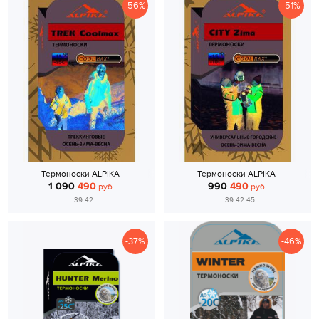
-56%
-51%
Термоноски ALPIKA
Термоноски ALPIKA
1 090
490
990
490
руб.
руб.
39 42
39 42 45
-37%
-46%