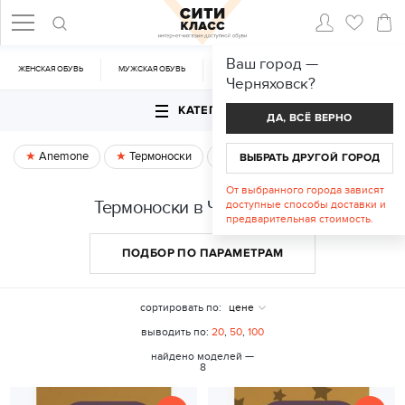
Ваш город —
ЖЕНСКАЯ ОБУВЬ
МУЖСКАЯ ОБУВЬ
CУМКИ
АКСЕССУАРЫ
Черняховск
?
КАТЕГОРИИ
ДА, ВСЁ ВЕРНО
Anemone
Термоноски
Спецпредложение
ВЫБРАТЬ ДРУГОЙ ГОРОД
От выбранного города зависят
Термоноски в Черняховске
доступные способы доставки и
предварительная стоимость.
ПОДБОР ПО ПАРАМЕТРАМ
сортировать по:
цене
выводить по:
20
,
50
,
100
найдено моделей —
8