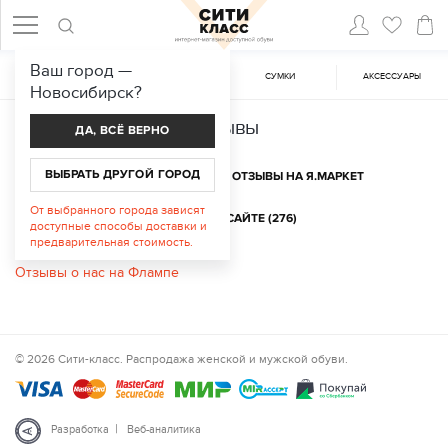
Ваш город —
ЖЕНСКАЯ ОБУВЬ
МУЖСКАЯ ОБУВЬ
CУМКИ
АКСЕССУАРЫ
Новосибирск
?
Отзывы
ДА, ВСЁ ВЕРНО
ВЫБРАТЬ ДРУГОЙ ГОРОД
ОТЗЫВЫ НА ФЛАМПЕ
ОТЗЫВЫ НА Я.МАРКЕТ
От выбранного города зависят
ОТЗЫВЫ НА САЙТЕ (276)
доступные способы доставки и
предварительная стоимость.
Отзывы о нас на Флампе
© 2026 Сити-класс. Распродажа женской и мужской обуви.
|
Разработка
Веб-аналитика