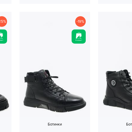
25%
-19%
Ботинки
Бо