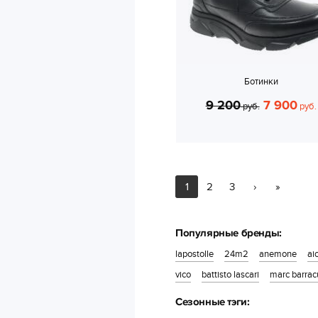
Ботинки
9 200
7 900
руб.
руб.
1
2
3
›
»
Популярные бренды:
lapostolle
24m2
anemone
aic
vico
battisto lascari
marc barra
Сезонные тэги: