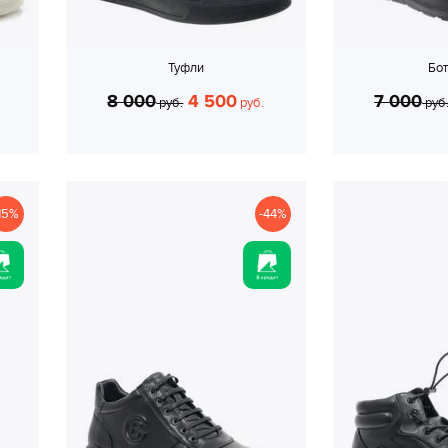
Туфли
Бо
8 000
4 500
7 000
руб.
руб.
руб
15%
-44%