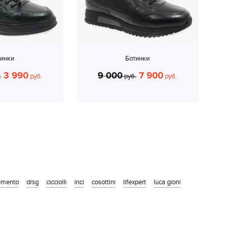
тинки
Ботинки
3 990
9 000
7 900
.
руб.
руб.
руб.
emento
drsg
cicciolli
inci
cosottini
lifexpert
luca gioni