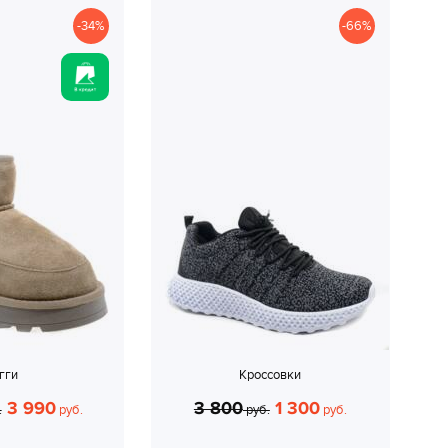
-34%
-66%
гги
Кроссовки
3 990
3 800
1 300
.
руб.
руб.
руб.