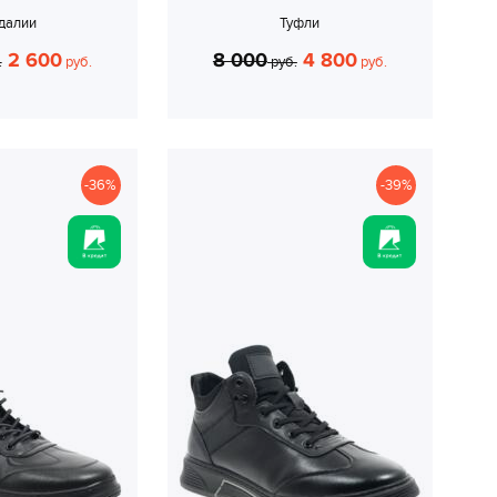
далии
Туфли
2 600
8 000
4 800
.
руб.
руб.
руб.
-36%
-39%