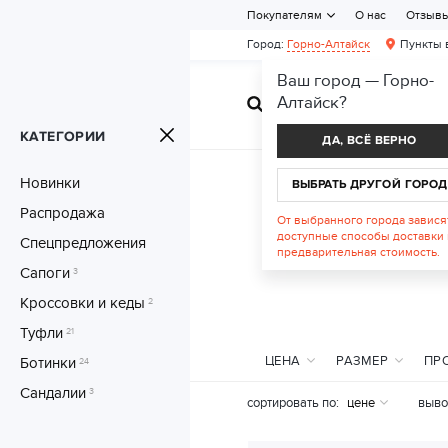
Покупателям
О нас
Отзыв
Город:
Горно-Алтайск
Пункты 
Ваш город —
Горно-
Алтайск
?
ЖЕНСКАЯ ОБУВ
КАТЕГОРИИ
ДА, ВСЁ ВЕРНО
Новинки
ВЫБРАТЬ ДРУГОЙ ГОРОД
Распродажа
От выбранного города завися
доступные способы доставки 
Спецпредложения
предварительная стоимость.
Сапоги
3
Кроссовки и кеды
2
Туфли
21
ЦЕНА
РАЗМЕР
ПР
Ботинки
24
Сандалии
3
сортировать по:
цене
выво