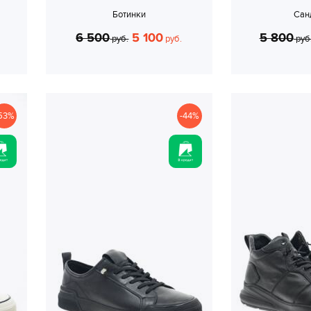
Ботинки
Сан
6 500
5 100
5 800
руб.
руб.
руб
53%
-44%