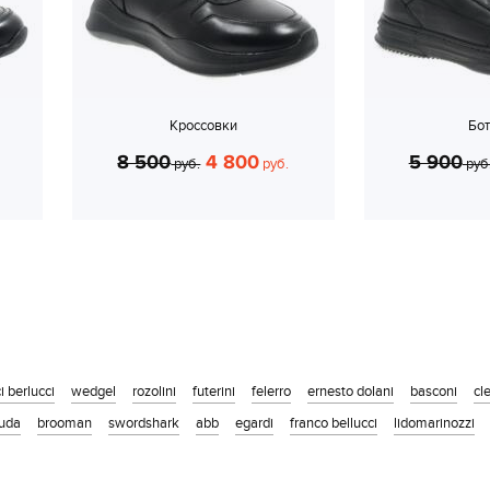
Кроссовки
Бо
8 500
4 800
5 900
руб.
руб.
руб
i berlucci
wedgel
rozolini
futerini
felerro
ernesto dolani
basconi
cl
cuda
brooman
swordshark
abb
egardi
franco bellucci
lidomarinozzi