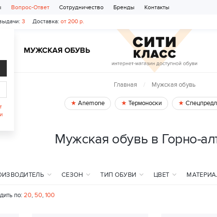
ы
Вопрос-Ответ
Сотрудничество
Бренды
Контакты
выдачи:
3
Доставка:
от 200 р.
Ь
МУЖСКАЯ ОБУВЬ
Главная
Мужская обувь
Anemone
Термоноски
Спецпредл
т
и
Мужская обувь в Горно-ал
ОИЗВОДИТЕЛЬ
СЕЗОН
ТИП ОБУВИ
ЦВЕТ
МАТЕРИА
дить по:
20
,
50
,
100