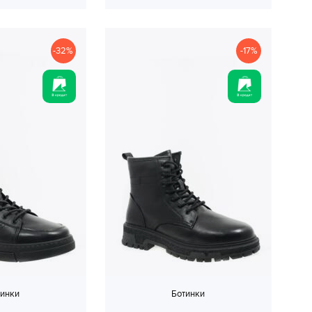
-32%
-17%
тинки
Ботинки