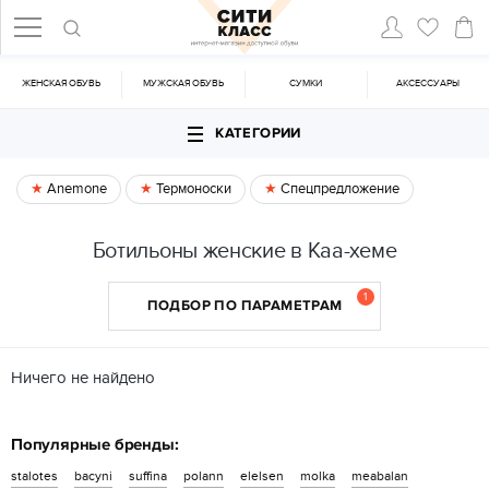
ЖЕНСКАЯ ОБУВЬ
МУЖСКАЯ ОБУВЬ
CУМКИ
АКСЕССУАРЫ
КАТЕГОРИИ
Anemone
Термоноски
Спецпредложение
Ботильоны женские в Каа-хеме
1
ПОДБОР ПО ПАРАМЕТРАМ
Ничего не найдено
Популярные бренды:
stalotes
bacyni
suffina
polann
elelsen
molka
meabalan