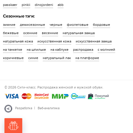
passkaer
pinkii
dinojordeni
abb
Сезонные тэги:
зимние
демисезонные
черные
фиолетовые
бордовые
бежевые
осенние
весенние
натуральная замша
натуральная кожа
искусственная кожа
искусственная замша
на танкетке
на шпильке
на каблуке
распродажа
с молнией
коричневые
синие
натуральный лак
на платформе
© 2026 Сити-класс. Распродажа женской и мужской обуви.
|
Разработка
Веб-аналитика