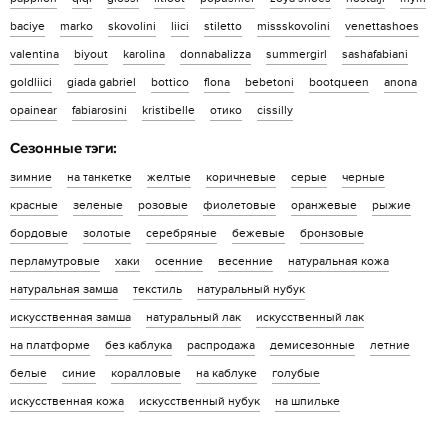
baciye
marko
skovolini
liici
stiletto
missskovolini
venettashoes
valentina
biyout
karolina
donnabalizza
summergirl
sashafabiani
goldliici
giada gabriel
bottico
flona
bebetoni
bootqueen
anona
opainear
fabiarosini
kristibelle
отико
cissilly
Сезонные тэги:
зимние
на танкетке
желтые
коричневые
серые
черные
красные
зеленые
розовые
фиолетовые
оранжевые
рыжие
бордовые
золотые
серебряные
бежевые
бронзовые
перламутровые
хаки
осенние
весенние
натуральная кожа
натуральная замша
текстиль
натуральный нубук
искусственная замша
натуральный лак
искусственный лак
на платформе
без каблука
распродажа
демисезонные
летние
белые
синие
коралловые
на каблуке
голубые
искусственная кожа
искусственный нубук
на шпильке