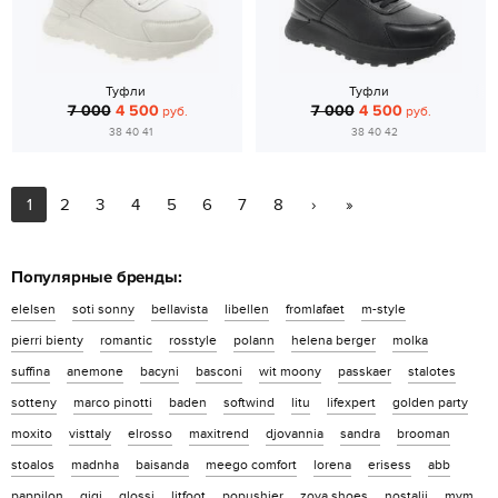
Туфли
Туфли
7 000
4 500
7 000
4 500
руб.
руб.
38 40 41
38 40 42
1
2
3
4
5
6
7
8
›
»
Популярные бренды:
elelsen
soti sonny
bellavista
libellen
fromlafaet
m-style
pierri bienty
romantic
rosstyle
polann
helena berger
molka
suffina
anemone
bacyni
basconi
wit moony
passkaer
stalotes
sotteny
marco pinotti
baden
softwind
litu
lifexpert
golden party
moxito
visttaly
elrosso
maxitrend
djovannia
sandra
brooman
stoalos
madnha
baisanda
meego comfort
lorena
erisess
abb
pappilon
qiqi
glossi
litfoot
popushier
zoya shoes
nostalji
mym