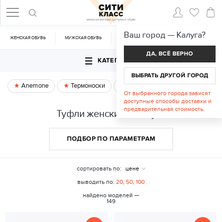
Ваш город —
Калуга
?
ЖЕНСКАЯ ОБУВЬ
МУЖСКАЯ ОБУВЬ
CУМКИ
АКСЕССУАРЫ
ДА, ВСЁ ВЕРНО
КАТЕГОРИИ
ВЫБРАТЬ ДРУГОЙ ГОРОД
Anemone
Термоноски
Спецпредложение
От выбранного города зависят
доступные способы доставки и
предварительная стоимость.
Туфли женские в Калуге
ПОДБОР ПО ПАРАМЕТРАМ
сортировать по:
цене
выводить по:
20
,
50
,
100
найдено моделей —
149