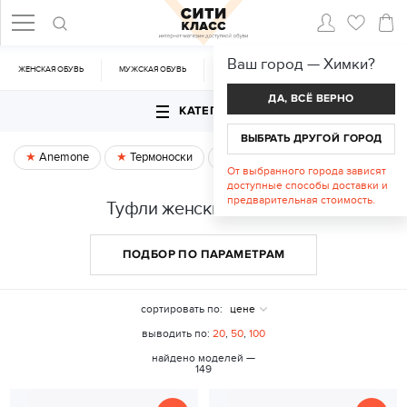
Ваш город —
Химки
?
ЖЕНСКАЯ ОБУВЬ
МУЖСКАЯ ОБУВЬ
CУМКИ
АКСЕССУАРЫ
ДА, ВСЁ ВЕРНО
КАТЕГОРИИ
ВЫБРАТЬ ДРУГОЙ ГОРОД
Anemone
Термоноски
Спецпредложение
От выбранного города зависят
доступные способы доставки и
предварительная стоимость.
Туфли женские в Химки
ПОДБОР ПО ПАРАМЕТРАМ
сортировать по:
цене
выводить по:
20
,
50
,
100
найдено моделей —
149