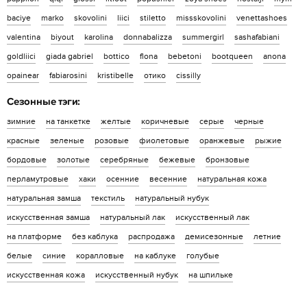
baciye
marko
skovolini
liici
stiletto
missskovolini
venettashoes
valentina
biyout
karolina
donnabalizza
summergirl
sashafabiani
goldliici
giada gabriel
bottico
flona
bebetoni
bootqueen
anona
opainear
fabiarosini
kristibelle
отико
cissilly
Сезонные тэги:
зимние
на танкетке
желтые
коричневые
серые
черные
красные
зеленые
розовые
фиолетовые
оранжевые
рыжие
бордовые
золотые
серебряные
бежевые
бронзовые
перламутровые
хаки
осенние
весенние
натуральная кожа
натуральная замша
текстиль
натуральный нубук
искусственная замша
натуральный лак
искусственный лак
на платформе
без каблука
распродажа
демисезонные
летние
белые
синие
коралловые
на каблуке
голубые
искусственная кожа
искусственный нубук
на шпильке