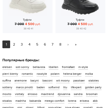
Туфли
Туфли
7 000
4 500
7 000
4 500
руб.
руб.
38 40 41
38 40 42
1
2
3
4
5
6
7
8
›
»
Популярные бренды:
elelsen
soti sonny
bellavista
libellen
fromlafaet
m-style
pierri bienty
romantic
rosstyle
polann
helena berger
molka
suffina
anemone
bacyni
basconi
wit moony
passkaer
stalotes
sotteny
marco pinotti
baden
softwind
litu
lifexpert
golden party
moxito
visttaly
elrosso
maxitrend
djovannia
sandra
brooman
stoalos
madnha
baisanda
meego comfort
lorena
erisess
abb
pappilon
qiqi
glossi
litfoot
popushier
zoya shoes
nostalji
mym