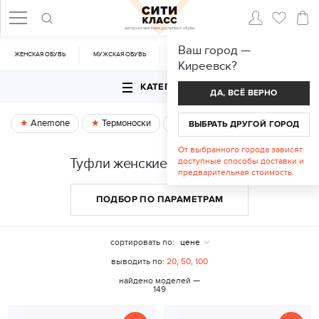
Ваш город —
ЖЕНСКАЯ ОБУВЬ
МУЖСКАЯ ОБУВЬ
CУМКИ
АКСЕССУАРЫ
Киреевск
?
КАТЕГОРИИ
ДА, ВСЁ ВЕРНО
Anemone
Термоноски
Спецпредложение
ВЫБРАТЬ ДРУГОЙ ГОРОД
От выбранного города зависят
Туфли женские в Киреевске
доступные способы доставки и
предварительная стоимость.
ПОДБОР ПО ПАРАМЕТРАМ
сортировать по:
цене
выводить по:
20
,
50
,
100
найдено моделей —
149