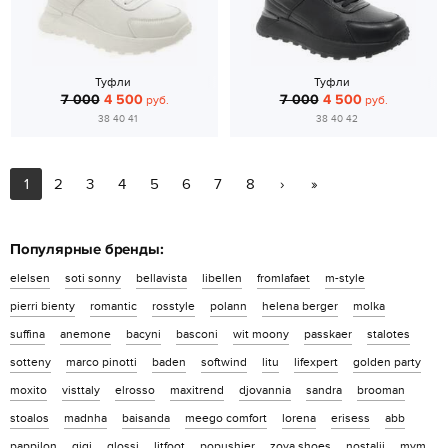
Туфли
Туфли
7 000
4 500
7 000
4 500
руб.
руб.
38 40 41
38 40 42
1
2
3
4
5
6
7
8
›
»
Популярные бренды:
elelsen
soti sonny
bellavista
libellen
fromlafaet
m-style
pierri bienty
romantic
rosstyle
polann
helena berger
molka
suffina
anemone
bacyni
basconi
wit moony
passkaer
stalotes
sotteny
marco pinotti
baden
softwind
litu
lifexpert
golden party
moxito
visttaly
elrosso
maxitrend
djovannia
sandra
brooman
stoalos
madnha
baisanda
meego comfort
lorena
erisess
abb
pappilon
qiqi
glossi
litfoot
popushier
zoya shoes
nostalji
mym