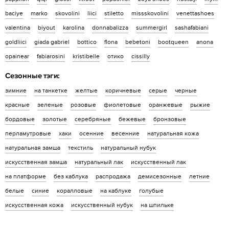
baciye
marko
skovolini
liici
stiletto
missskovolini
venettashoes
valentina
biyout
karolina
donnabalizza
summergirl
sashafabiani
goldliici
giada gabriel
bottico
flona
bebetoni
bootqueen
anona
opainear
fabiarosini
kristibelle
отико
cissilly
Сезонные тэги:
зимние
на танкетке
желтые
коричневые
серые
черные
красные
зеленые
розовые
фиолетовые
оранжевые
рыжие
бордовые
золотые
серебряные
бежевые
бронзовые
перламутровые
хаки
осенние
весенние
натуральная кожа
натуральная замша
текстиль
натуральный нубук
искусственная замша
натуральный лак
искусственный лак
на платформе
без каблука
распродажа
демисезонные
летние
белые
синие
коралловые
на каблуке
голубые
искусственная кожа
искусственный нубук
на шпильке