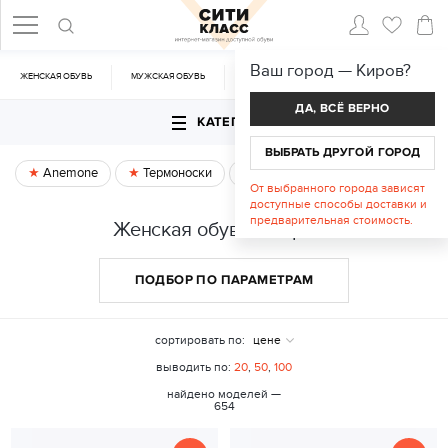
Ваш город —
Киров
?
ЖЕНСКАЯ ОБУВЬ
МУЖСКАЯ ОБУВЬ
CУМКИ
АКСЕССУАРЫ
ДА, ВСЁ ВЕРНО
КАТЕГОРИИ
ВЫБРАТЬ ДРУГОЙ ГОРОД
Anemone
Термоноски
Спецпредложение
От выбранного города зависят
доступные способы доставки и
предварительная стоимость.
Женская обувь в Кирове
ПОДБОР ПО ПАРАМЕТРАМ
сортировать по:
цене
выводить по:
20
,
50
,
100
найдено моделей —
654