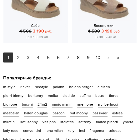
Сабо
Босоножки
4 500
3 190
4 500
3 190
руб.
руб.
36 37 38 39 40
37 38 39 40 41
1
2
3
4
5
6
7
8
9
10
›
»
Популярные бренды:
m-style
rieker
rosstyle
polann
helena berger
elelsen
pierri bienty
berkonty
molka
clotilde
suffina
botto
flotes
big rope
bacyni
24m2
mario marini
anemone
aici berlucci
meabalan
halen douglas
basconi
wit moony
passkaer
astrea
miratini
soti sonny
vitsippa
stalotes
sotteny
marco pinotti
ybarra
lady rose
conventini
lena milan
koly
inci
firagema
toleeao
latolaro
baden
stalo totti
litu
tanssico
softwind
cantarini