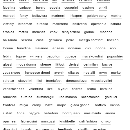
fabelina
carlabei
barcly
sopeia
cosottini
daphne
pinkii
malrosti
fancy
bellavista
marinetti
lifexpert
golden party
moxito
visttaly
brooman
elrosso
maxitrend
selliveno
djovannia
sandra
stoalos
mativi
melanes
knox
dinojordeni
giomali
madnha
baisanda
serena
cussi
geronea
polivi
meego comfort
libellen
lorena
leinidina
malanee
erisess
noname
qiqi
noone
abb
febini
topray
winkers
pappilon
cupage
miss skovolini
popushier
glossi
moda donna
sheme
litfoot
derissi
cerimilan
baciye
zoya shoes
francesco donni
avenir
dika.ao
nostalji
mym
marko
stiletto
skovolini
liici
fromlafaet
donnabalizza
missskovolini
venettashoes
valentina
lizzi
biyout
shems
bruna
karolina
romantic
sufeina
summergirl
lino marano
sashafabiani
goldliici
frontera
muya
crony
baxe
mope
giada gabriel
bottico
kahha
s start
flona
радуга
bebetoni
bootqueen
masimaulo
anona
opainear
fabiarosini
marcuzzi
kristibelle
dali fashion
отико
dino ricci
bosaly
a in season
feedinnist
cissilly
gaterina