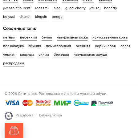
yvessaintlaurent
roossmii
slan
gucci cherry
dfuse
bonetty
bolyssi
chanel
kingsin
oeego
Сезонные тэги:
летняя
весенняя
белая
натуральная кожа
искусственная кожа
без каблука
зимняя
демисезонная
осенняя
коричневая
серая
черная
красная
синяя
бежевая
натуральная замша
распродажа
© 2026 Сити-класс. Распродажа женской и мужской обуви.
|
Разработка
Веб-аналитика