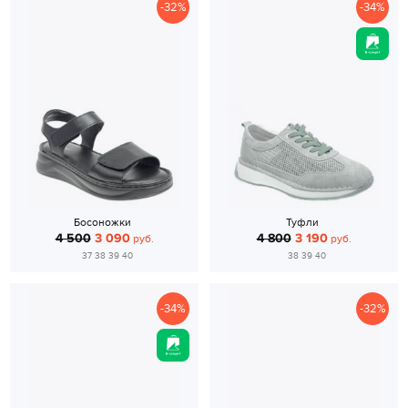
-32%
-34%
Босоножки
Туфли
4 500
3 090
4 800
3 190
руб.
руб.
37 38 39 40
38 39 40
-34%
-32%