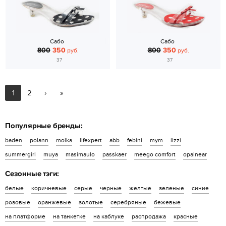
Сабо
Сабо
800
350
800
350
руб.
руб.
37
37
1
2
›
»
Популярные бренды:
baden
polann
molka
lifexpert
abb
febini
mym
lizzi
summergirl
muya
masimaulo
passkaer
meego comfort
opainear
Сезонные тэги:
белые
коричневые
серые
черные
желтые
зеленые
синие
розовые
оранжевые
золотые
серебряные
бежевые
на платформе
на танкетке
на каблуке
распродажа
красные