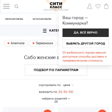
Ваш город —
ЖЕНСКАЯ ОБУВЬ
МУЖСКАЯ ОБУВЬ
CУМКИ
АКСЕССУАРЫ
Коммунарка
?
КАТЕГОРИИ
ДА, ВСЁ ВЕРНО
Anemone
Термоноски
Спецпредложение
ВЫБРАТЬ ДРУГОЙ ГОРОД
От выбранного города зависят
Сабо женские в Коммунарке
доступные способы доставки и
предварительная стоимость.
ПОДБОР ПО ПАРАМЕТРАМ
сортировать по:
цене
выводить по:
20
,
50
,
100
найдено моделей —
26