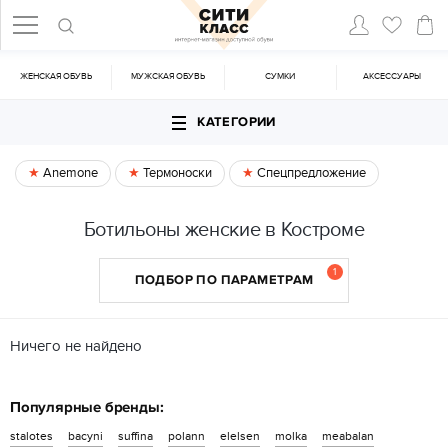
ЖЕНСКАЯ ОБУВЬ
МУЖСКАЯ ОБУВЬ
CУМКИ
АКСЕССУАРЫ
КАТЕГОРИИ
Anemone
Термоноски
Спецпредложение
Ботильоны женские в Костроме
1
ПОДБОР ПО ПАРАМЕТРАМ
Ничего не найдено
Популярные бренды:
stalotes
bacyni
suffina
polann
elelsen
molka
meabalan