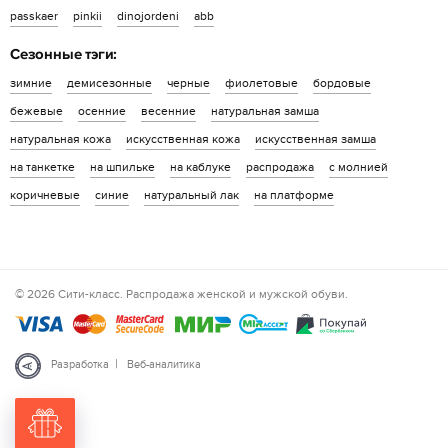
passkaer
pinkii
dinojordeni
abb
Сезонные тэги:
зимние
демисезонные
черные
фиолетовые
бордовые
бежевые
осенние
весенние
натуральная замша
натуральная кожа
искусственная кожа
искусственная замша
на танкетке
на шпильке
на каблуке
распродажа
с молнией
коричневые
синие
натуральный лак
на платформе
© 2026 Сити-класс. Распродажа женской и мужской обуви.
|
Разработка
Веб-аналитика