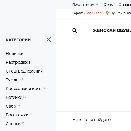
Покупателям
О нас
Отзыв
Город:
Людиново
Пункты выда
ЖЕНСКАЯ ОБУВ
КАТЕГОРИИ
Новинки
Распродажа
Спецпредложения
Туфли
149
Кроссовки и кеды
59
Ботинки
307
Сабо
26
Босоножки
44
Ничего не найдено
Сапоги
60