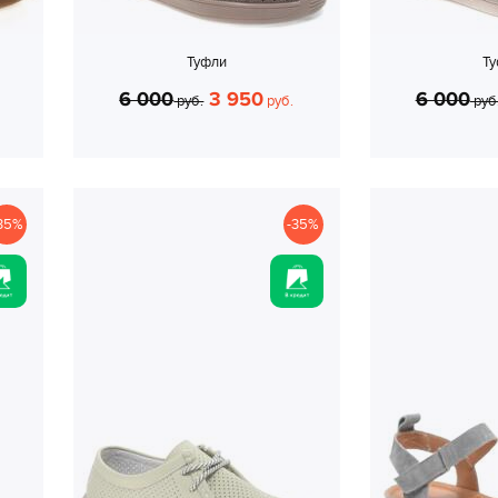
Туфли
Т
6 000
3 950
6 000
руб.
руб.
руб
35%
-35%