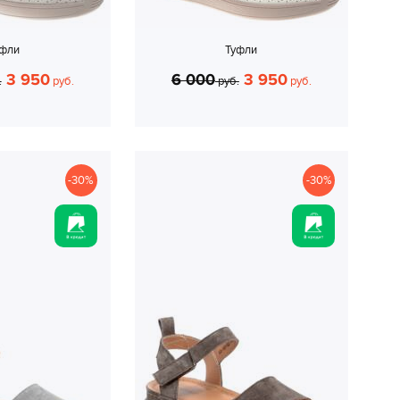
уфли
Туфли
3 950
6 000
3 950
.
руб.
руб.
руб.
-30%
-30%