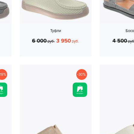
Туфли
Бос
6 000
3 950
4 500
руб.
руб.
руб
29%
-30%