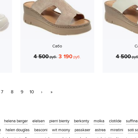
Сабо
С
4 500
3 190
4 500
руб.
руб.
руб
7
8
9
10
›
»
helena berger
elelsen
pierri bienty
berkonty
molka
clotilde
suffina
n
halen douglas
basconi
wit moony
passkaer
astrea
miratini
soti 