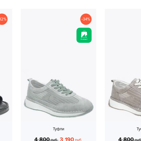
32%
-34%
Туфли
Т
4 800
3 190
4 800
руб.
руб.
руб