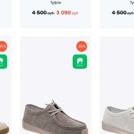
Туфли
Т
4 500
3 090
4 500
руб.
руб.
руб
45%
-35%