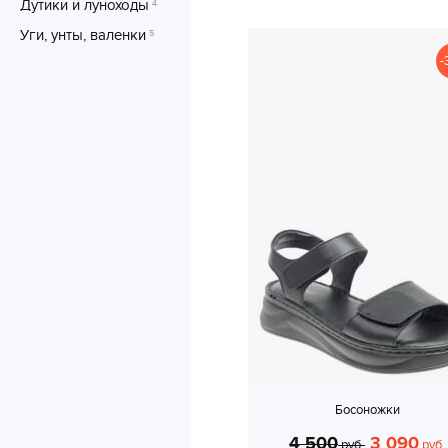
Дутики и луноходы
4
Уги, унты, валенки
5
-
Босоножки
4 500
3 090
руб.
руб.