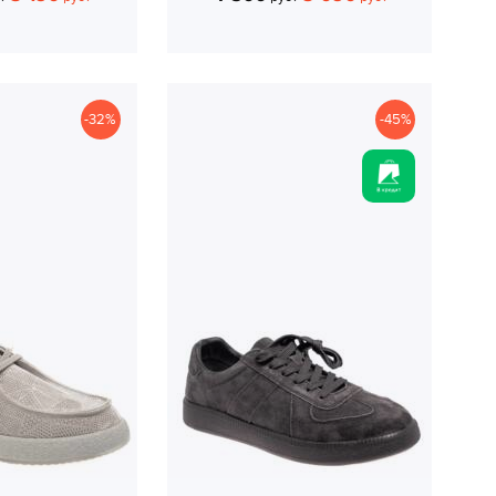
-32%
-45%