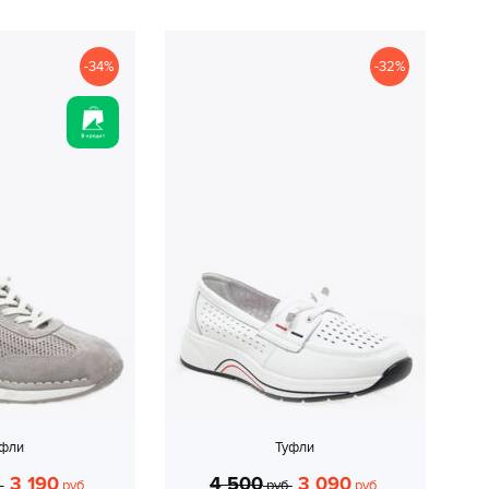
-34%
-32%
уфли
Туфли
3 190
4 500
3 090
.
руб.
руб.
руб.