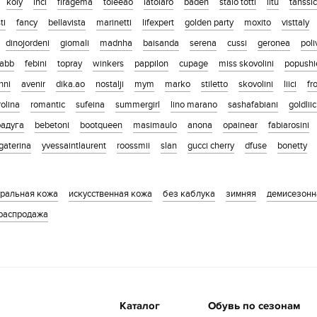
koly
inci
firagema
toleeao
latolaro
baden
stalo totti
litu
tanssi
ti
fancy
bellavista
marinetti
lifexpert
golden party
moxito
visttaly
dinojordeni
giomali
madnha
baisanda
serena
cussi
geronea
poli
abb
febini
topray
winkers
pappilon
cupage
miss skovolini
popushi
nni
avenir
dika.ao
nostalji
mym
marko
stiletto
skovolini
liici
fr
olina
romantic
sufeina
summergirl
lino marano
sashafabiani
goldliic
радуга
bebetoni
bootqueen
masimaulo
anona
opainear
fabiarosini
gaterina
yvessaintlaurent
roossmii
slan
gucci cherry
dfuse
bonetty
уральная кожа
искусственная кожа
без каблука
зимняя
демисезонн
распродажа
Каталог
Обувь по сезонам