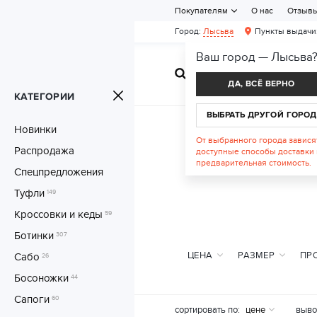
Покупателям
О нас
Отзыв
Город:
Лысьва
Пункты выдачи
Ваш город —
Лысьва
ЖЕНСКАЯ ОБУВ
ДА, ВСЁ ВЕРНО
КАТЕГОРИИ
ВЫБРАТЬ ДРУГОЙ ГОРОД
Новинки
От выбранного города завися
Распродажа
доступные способы доставки 
предварительная стоимость.
Спецпредложения
Туфли
149
Кроссовки и кеды
59
Ботинки
307
ЦЕНА
РАЗМЕР
ПР
Сабо
26
Босоножки
44
Сапоги
60
сортировать по:
цене
выво