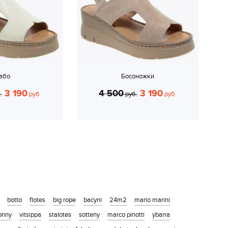
або
Босоножки
3 190
4 500
3 190
.
руб.
руб.
руб.
botto
flotes
big rope
bacyni
24m2
mario marini
sonny
vitsippa
stalotes
sotteny
marco pinotti
ybarra