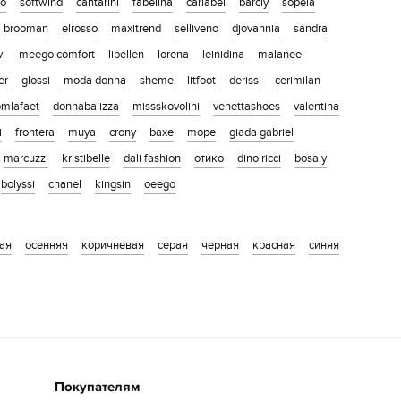
co
softwind
cantarini
fabelina
carlabei
barcly
sopeia
brooman
elrosso
maxitrend
selliveno
djovannia
sandra
vi
meego comfort
libellen
lorena
leinidina
malanee
er
glossi
moda donna
sheme
litfoot
derissi
cerimilan
omlafaet
donnabalizza
missskovolini
venettashoes
valentina
i
frontera
muya
crony
baxe
mope
giada gabriel
marcuzzi
kristibelle
dali fashion
отико
dino ricci
bosaly
bolyssi
chanel
kingsin
oeego
ая
осенняя
коричневая
серая
черная
красная
синяя
Покупателям