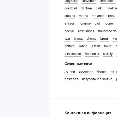
lady rose
conventini
lena milan
cosottini
daphne
pinkii
malros
stoalos
mativi
melanes
knox
erisess
noname
qiqi
noone
baciye
zoya shoes
francesco do
lizzi
biyout
shems
bruna
kar
bottico
kahha
s start
flona
a in season
feedinnist
cissilly
Сезонные тэги:
летняя
весенняя
белая
нат
бежевая
натуральная замша
Контактная информация