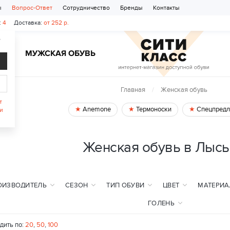
ы
Вопрос-Ответ
Сотрудничество
Бренды
Контакты
:
4
Доставка:
от 252 р.
?
Ь
МУЖСКАЯ ОБУВЬ
Главная
Женская обувь
т
Anemone
Термоноски
Спецпредл
и
Женская обувь в Лыс
ОИЗВОДИТЕЛЬ
СЕЗОН
ТИП ОБУВИ
ЦВЕТ
МАТЕРИА
ГОЛЕНЬ
дить по:
20
,
50
,
100