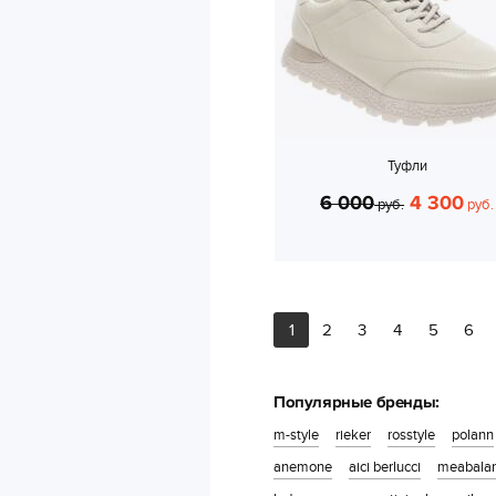
Туфли
6 000
4 300
руб.
руб.
1
2
3
4
5
6
Популярные бренды:
m-style
rieker
rosstyle
polann
anemone
aici berlucci
meabala