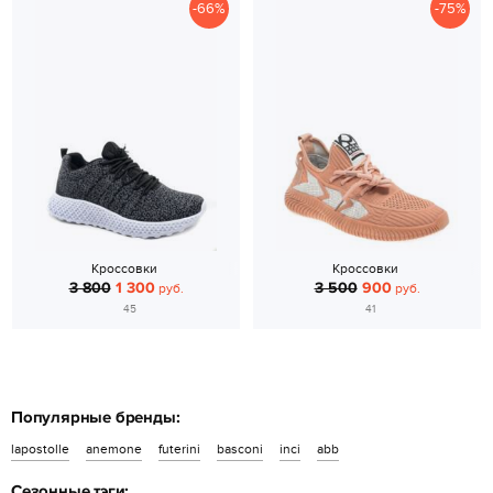
-66%
-75%
Кроссовки
Кроссовки
3 800
1 300
3 500
900
руб.
руб.
45
41
Популярные бренды:
lapostolle
anemone
futerini
basconi
inci
abb
Сезонные тэги: