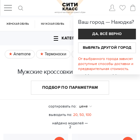
Ваш город —
Находка
?
ЖЕНСКАЯ ОБУВЬ
МУЖСКАЯ ОБУВЬ
CУМКИ
АКСЕССУАРЫ
ДА, ВСЁ ВЕРНО
КАТЕГОРИИ
ВЫБРАТЬ ДРУГОЙ ГОРОД
Anemone
Термоноски
Спецпредложение
От выбранного города зависят
доступные способы доставки и
предварительная стоимость.
Мужские кроссовки и кеды в Находке
ПОДБОР ПО ПАРАМЕТРАМ
сортировать по:
цене
выводить по:
20
,
50
,
100
найдено моделей —
2