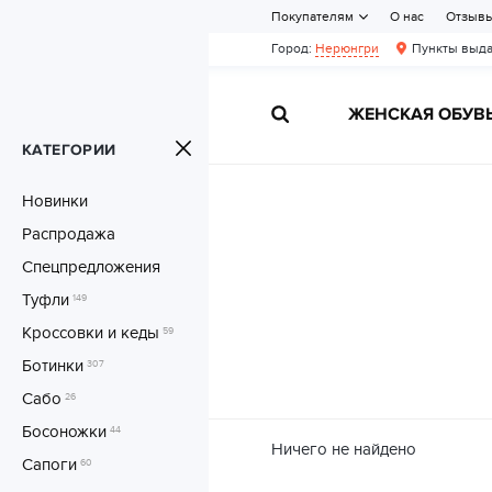
Покупателям
О нас
Отзыв
Город:
Нерюнгри
Пункты выда
ЖЕНСКАЯ ОБУВ
КАТЕГОРИИ
Новинки
Распродажа
Спецпредложения
Туфли
149
Кроссовки и кеды
59
Ботинки
307
Сабо
26
Босоножки
44
Ничего не найдено
Сапоги
60