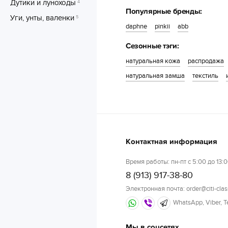
Дутики и луноходы
4
Популярные бренды:
Уги, унты, валенки
5
daphne
pinkii
abb
Сезонные тэги:
натуральная кожа
распродажа
натуральная замша
текстиль
Контактная информация
Время работы: пн-пт с 5:00 до 13:0
8 (913) 917-38-80
Электронная почта: order@citi-clas
WhatsApp, Viber, 
Мы в соцсетях