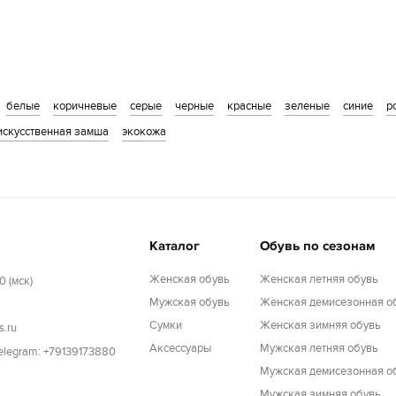
белые
коричневые
серые
черные
красные
зеленые
синие
р
искусственная замша
экокожа
Каталог
Обувь по сезонам
Женская обувь
Женская летняя обувь
0 (мск)
Мужская обувь
Женская демисезонная о
Cумки
Женская зимняя обувь
s.ru
Аксессуары
Мужская летняя обувь
Telegram: +79139173880
Мужская демисезонная о
Мужская зимняя обувь