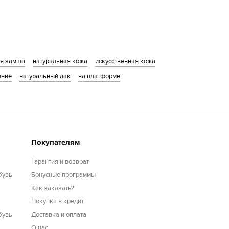
ая замша
натуральная кожа
искусственная кожа
иние
натуральный лак
на платформе
Покупателям
Гарантия и возврат
бувь
Бонусные программы
Как заказать?
Покупка в кредит
бувь
Доставка и оплата
О нас