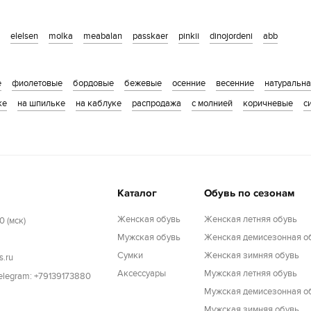
elelsen
molka
meabalan
passkaer
pinkii
dinojordeni
abb
е
фиолетовые
бордовые
бежевые
осенние
весенние
натуральн
ке
на шпильке
на каблуке
распродажа
с молнией
коричневые
с
Каталог
Обувь по сезонам
Женская обувь
Женская летняя обувь
0 (мск)
Мужская обувь
Женская демисезонная о
Cумки
Женская зимняя обувь
s.ru
Аксессуары
Мужская летняя обувь
Telegram: +79139173880
Мужская демисезонная о
Мужская зимняя обувь