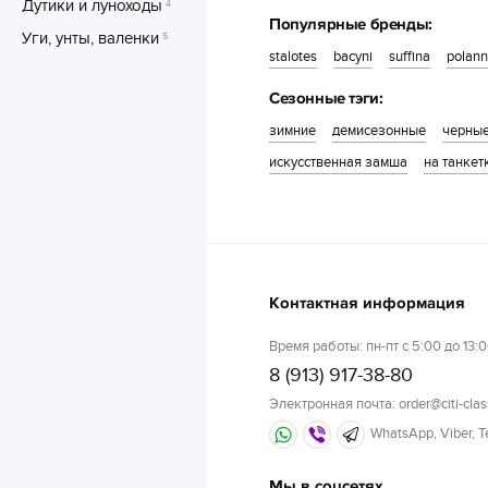
Дутики и луноходы
4
Популярные бренды:
Уги, унты, валенки
5
stalotes
bacyni
suffina
polann
Сезонные тэги:
зимние
демисезонные
черны
искусственная замша
на танкет
Контактная информация
Время работы: пн-пт с 5:00 до 13:0
8 (913) 917-38-80
Электронная почта: order@citi-clas
WhatsApp, Viber, 
Мы в соцсетях