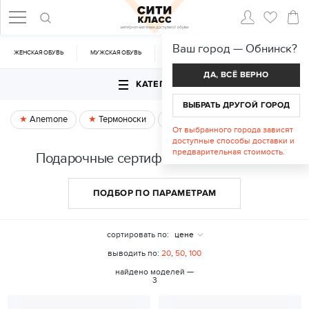
Ваш город —
Обнинск
?
ЖЕНСКАЯ ОБУВЬ
МУЖСКАЯ ОБУВЬ
CУМКИ
АКСЕССУАРЫ
ДА, ВСЁ ВЕРНО
КАТЕГОРИИ
ВЫБРАТЬ ДРУГОЙ ГОРОД
Anemone
Термоноски
Спецпредложение
От выбранного города зависят
доступные способы доставки и
предварительная стоимость.
Подарочные сертификаты в Обнинске
ПОДБОР ПО ПАРАМЕТРАМ
сортировать по:
цене
выводить по:
20
,
50
,
100
найдено моделей —
3