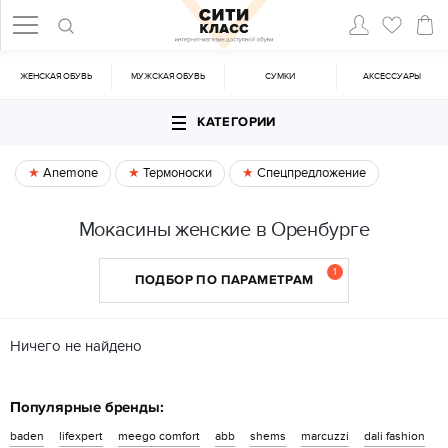
ЖЕНСКАЯ ОБУВЬ
МУЖСКАЯ ОБУВЬ
CУМКИ
АКСЕССУАРЫ
КАТЕГОРИИ
Anemone
Термоноски
Спецпредложение
Мокасины женские в Оренбурге
1
ПОДБОР ПО ПАРАМЕТРАМ
Ничего не найдено
Популярные бренды:
baden
lifexpert
meego comfort
abb
shems
marcuzzi
dali fashion