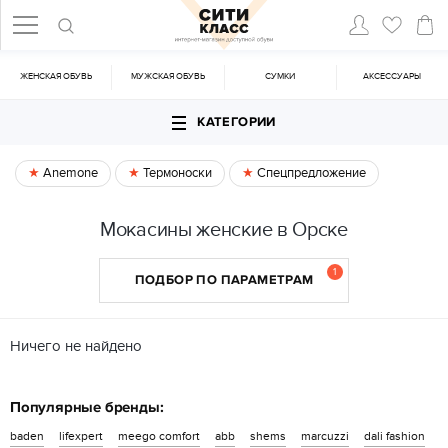
ЖЕНСКАЯ ОБУВЬ
МУЖСКАЯ ОБУВЬ
CУМКИ
АКСЕССУАРЫ
КАТЕГОРИИ
Anemone
Термоноски
Спецпредложение
Мокасины женские в Орске
1
ПОДБОР ПО ПАРАМЕТРАМ
Ничего не найдено
Популярные бренды:
baden
lifexpert
meego comfort
abb
shems
marcuzzi
dali fashion