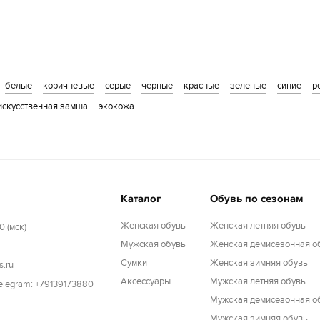
белые
коричневые
серые
черные
красные
зеленые
синие
р
искусственная замша
экокожа
Каталог
Обувь по сезонам
Женская обувь
Женская летняя обувь
0 (мск)
Мужская обувь
Женская демисезонная о
Cумки
Женская зимняя обувь
s.ru
Аксессуары
Мужская летняя обувь
Telegram: +79139173880
Мужская демисезонная о
Мужская зимняя обувь