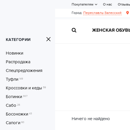
Покупателям
О нас
Отзыв
Город:
Переславль-Залесский
ЖЕНСКАЯ ОБУВ
КАТЕГОРИИ
Новинки
Распродажа
Спецпредложения
Туфли
149
Кроссовки и кеды
59
Ботинки
307
Сабо
26
Босоножки
43
Ничего не найдено
Сапоги
60