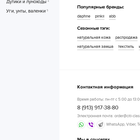
Дутики и луноходы
4
Популярные бренды:
Уги, унты, валенки
5
daphne
pinkii
abb
Сезонные тэги:
натуральная кожа
распродажа
натуральная замша
текстиль
Контактная информация
Время работы: пн-пт с 5:00 до 13:0
8 (913) 917-38-80
Электронная почта: order@citi-clas
WhatsApp, Viber, 
Мы в соцсетях