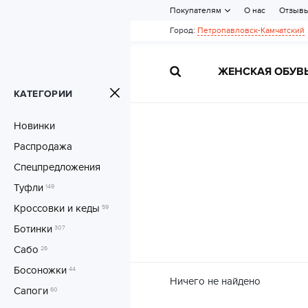
Покупателям
О нас
Отзыв
Город:
Петропавловск-Камчатский
ЖЕНСКАЯ ОБУВ
КАТЕГОРИИ
Новинки
Распродажа
Спецпредложения
Туфли
149
Кроссовки и кеды
59
Ботинки
307
Сабо
26
Босоножки
44
Ничего не найдено
Сапоги
60