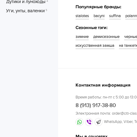
Дутики и луноходы
4
Популярные бренды:
Уги, унты, валенки
5
stalotes
bacyni
suffina
polann
Сезонные тэги:
зимние
демисезонные
черны
искусственная замша
на танкет
Контактная информация
Время работы: пн-пт с 5:00 до 13:0
8 (913) 917-38-80
Электронная почта: order@citi-clas
WhatsApp, Viber, 
Мы в соцсетях