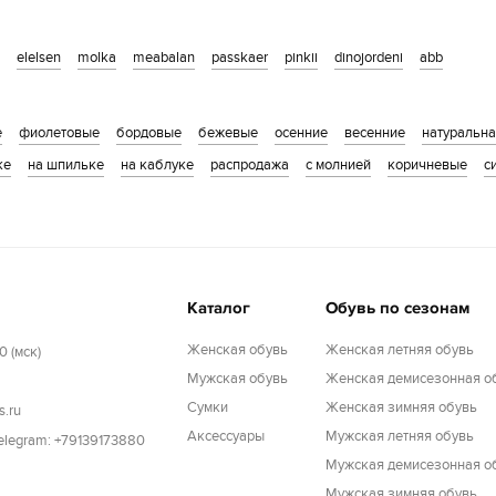
elelsen
molka
meabalan
passkaer
pinkii
dinojordeni
abb
е
фиолетовые
бордовые
бежевые
осенние
весенние
натуральн
ке
на шпильке
на каблуке
распродажа
с молнией
коричневые
с
Каталог
Обувь по сезонам
Женская обувь
Женская летняя обувь
0 (мск)
Мужская обувь
Женская демисезонная о
Cумки
Женская зимняя обувь
s.ru
Аксессуары
Мужская летняя обувь
Telegram: +79139173880
Мужская демисезонная о
Мужская зимняя обувь