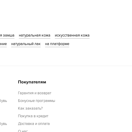
ая замша
натуральная кожа
искусственная кожа
иние
натуральный лак
на платформе
Покупателям
Гарантия и возврат
бувь
Бонусные программы
Как заказать?
Покупка в кредит
бувь
Доставка и оплата
О нас