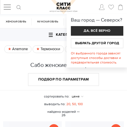
Ваш город —
Северск
?
ЖЕНСКАЯ ОБУВЬ
МУЖСКАЯ ОБУВЬ
CУМКИ
АКСЕССУАРЫ
ДА, ВСЁ ВЕРНО
КАТЕГОРИИ
ВЫБРАТЬ ДРУГОЙ ГОРОД
Anemone
Термоноски
Спецпредложение
От выбранного города зависят
доступные способы доставки и
предварительная стоимость.
Сабо женские в Северске
ПОДБОР ПО ПАРАМЕТРАМ
сортировать по:
цене
выводить по:
20
,
50
,
100
найдено моделей —
26