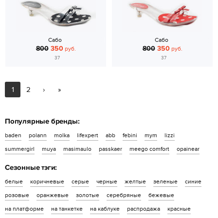
Сабо
Сабо
800
350
800
350
руб.
руб.
37
37
1
2
›
»
Популярные бренды:
baden
polann
molka
lifexpert
abb
febini
mym
lizzi
summergirl
muya
masimaulo
passkaer
meego comfort
opainear
Сезонные тэги:
белые
коричневые
серые
черные
желтые
зеленые
синие
розовые
оранжевые
золотые
серебряные
бежевые
на платформе
на танкетке
на каблуке
распродажа
красные