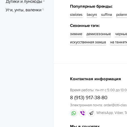
Дутики и луноходы
4
Популярные бренды:
Уги, унты, валенки
5
stalotes
bacyni
suffina
polann
Сезонные тэги:
зимние
демисезонные
черны
искусственная замша
на танкет
Контактная информация
Время работы: пн-пт с 5:00 до 13:0
8 (913) 917-38-80
Электронная почта: order@citi-clas
WhatsApp, Viber, 
Мы в соцсетях