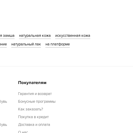
ая замша
натуральная кожа
искусственная кожа
иние
натуральный лак
на платформе
Покупателям
Гарантия и возврат
бувь
Бонусные программы
Как заказать?
Покупка в кредит
бувь
Доставка и оплата
О нас