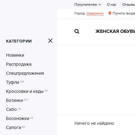
Покупателям
О нас
Отзыв
Город:
Шадринск
Пункты выда
ЖЕНСКАЯ ОБУВ
КАТЕГОРИИ
Новинки
Распродажа
Спецпредложения
Туфли
149
Кроссовки и кеды
59
Ботинки
307
Сабо
26
Босоножки
43
Ничего не найдено
Сапоги
60