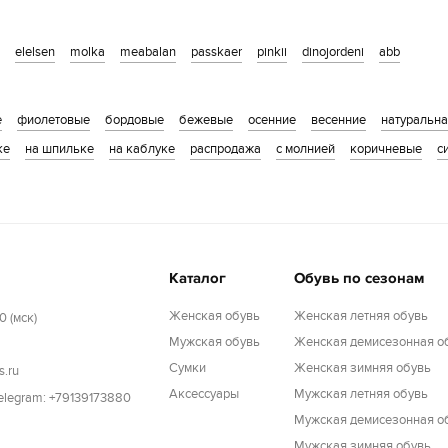
elelsen
molka
meabalan
passkaer
pinkii
dinojordeni
abb
е
фиолетовые
бордовые
бежевые
осенние
весенние
натуральн
ке
на шпильке
на каблуке
распродажа
с молнией
коричневые
с
Каталог
Обувь по сезонам
Женская обувь
Женская летняя обувь
0 (мск)
Мужская обувь
Женская демисезонная о
Cумки
Женская зимняя обувь
s.ru
Аксессуары
Мужская летняя обувь
Telegram: +79139173880
Мужская демисезонная о
Мужская зимняя обувь