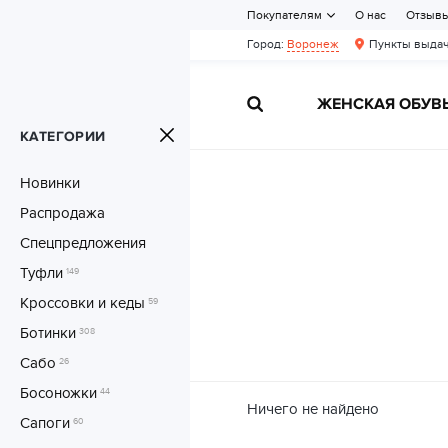
Покупателям
О нас
Отзыв
Город:
Воронеж
Пункты выдач
ЖЕНСКАЯ ОБУВ
КАТЕГОРИИ
Новинки
Распродажа
Спецпредложения
Туфли
149
Кроссовки и кеды
59
Ботинки
308
Сабо
26
Босоножки
44
Ничего не найдено
Сапоги
60