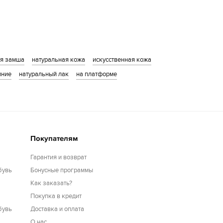
ая замша
натуральная кожа
искусственная кожа
иние
натуральный лак
на платформе
Покупателям
Гарантия и возврат
бувь
Бонусные программы
Как заказать?
Покупка в кредит
бувь
Доставка и оплата
О нас