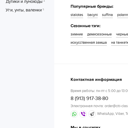
Дутики и луноходы
4
Популярные бренды:
Уги, унты, валенки
5
stalotes
bacyni
suffina
polann
Сезонные тэги:
зимние
демисезонные
черны
искусственная замша
на танкет
Контактная информация
Время работы: пн-пт с 5:00 до 13:0
8 (913) 917-38-80
Электронная почта: order@citi-clas
WhatsApp, Viber, 
Мы в соцсетях