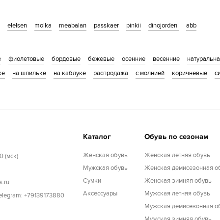
elelsen
molka
meabalan
passkaer
pinkii
dinojordeni
abb
е
фиолетовые
бордовые
бежевые
осенние
весенние
натуральн
ке
на шпильке
на каблуке
распродажа
с молнией
коричневые
с
Каталог
Обувь по сезонам
Женская обувь
Женская летняя обувь
0 (мск)
Мужская обувь
Женская демисезонная о
Cумки
Женская зимняя обувь
s.ru
Аксессуары
Мужская летняя обувь
Telegram: +79139173880
Мужская демисезонная о
Мужская зимняя обувь