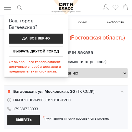
Ваш город —
ЖЕНСКАЯ ОБУВЬ
МУЖСКАЯ ОБУВЬ
CУМКИ
АКСЕССУАРЫ
Багаевская
?
Доставка в
Багаевская (Ростовская область)
ДА, ВСЁ ВЕРНО
ВЫБРАТЬ ДРУГОЙ ГОРОД
Пункты выдачи заказа
Срок доставки: 2—8 дней (в зависимости от региона)
От выбранного города зависят
доступные способы доставки и
предварительная стоимость.
Багаевская, ул. Московская, 30
(ТК СДЭК)
Пн-Пт 10:00-19:00, Сб 10:00-16:00
+79381723033
*
пункт автоматически подставится в корзину
ВЫБРАТЬ