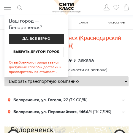
Ваш город —
ЖЕНСКАЯ ОБУВЬ
МУЖСКАЯ ОБУВЬ
CУМКИ
АКСЕССУАРЫ
Белореченск
?
Доставка в
Белореченск (Краснодарский
ДА, ВСЁ ВЕРНО
край)
ВЫБРАТЬ ДРУГОЙ ГОРОД
Пункты выдачи заказа
От выбранного города зависят
доступные способы доставки и
Срок доставки: 2—8 дней (в зависимости от региона)
предварительная стоимость.
Белореченск, ул. Гоголя, 27
(ТК СДЭК)
Белореченск, ул. Первомайская, 146А/1
(ТК СДЭК)