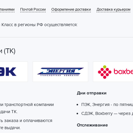
мпаниями
Почтой России
Оформление доставки
Доставка курьером
 Класс в регионы РФ осуществляется:
 (ТК)
Дни отправки
ми транспортной компании
ПЭК, Энергия - по пятни
ыдачи ТК.
СДЭК, Boxberry — через 
ть заказа и оплачиваются
Отслеживание
те выдачи.