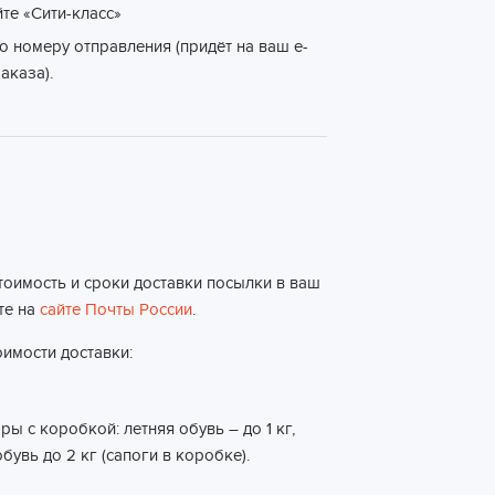
йте «Сити-класс»
о номеру отправления (придёт на ваш e-
аказа).
тоимость и сроки доставки посылки в ваш
те на
сайте Почты России
.
имости доставки:
ы с коробкой: летняя обувь – до 1 кг,
бувь до 2 кг (сапоги в коробке).