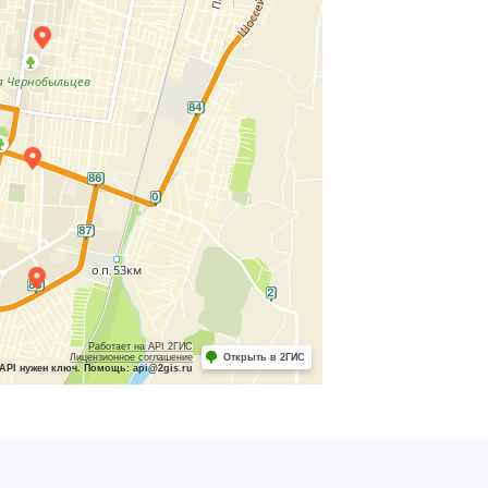
Работает на API 2ГИС
Лицензионное соглашение
Открыть в 2ГИС
API нужен ключ. Помощь: api@2gis.ru