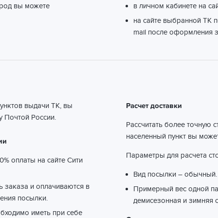
ород вы можете
в личном кабинете на са
на сайте выбранной ТК п
mail после оформления з
пунктов выдачи ТК, вы
Расчет доставки
 Почтой России.
Рассчитать более точную с
населенный пункт вы може
ии
Параметры для расчета сто
0% оплаты на сайте Сити
Вид посылки – обычный.
ть заказа и оплачиваются в
Примерный вес одной пар
ения посылки.
демисезонная и зимняя о
обходимо иметь при себе