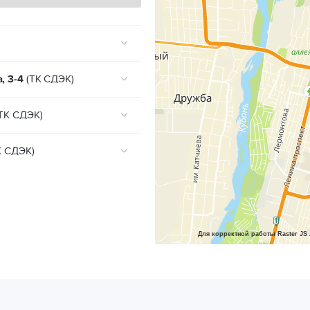
, 3-4
(ТК СДЭК)
ТК СДЭК)
К СДЭК)
Для корректной работы Raster JS 