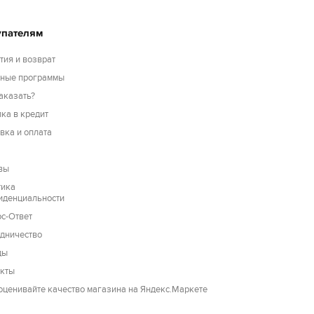
упателям
тия и возврат
сные программы
аказать?
ка в кредит
вка и оплата
вы
тика
иденциальности
с-Ответ
дничество
ды
акты