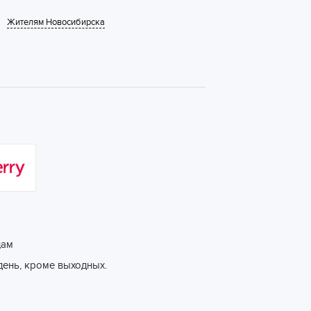
Жителям Новосибирска
цам
день, кроме выходных.