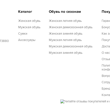
Каталог
Обувь по сезонам
Пок
Женская обувь
Женская летняя обувь
Гаран
Мужская обувь
Женская демисезонная обувь
Бону
Cумки
Женская зимняя обувь
Как з
Аксессуары
Мужская летняя обувь
Покуп
173880
Мужская демисезонная обувь
Доста
Мужская зимняя обувь
О нас
Отзы
Поли
конф
Вопро
Сотру
Брен
Конт