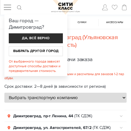
Ваш город —
ЖЕНСКАЯ ОБУВЬ
МУЖСКАЯ ОБУВЬ
CУМКИ
АКСЕССУАРЫ
Димитровград
?
Доставка в
Димитровград (Ульяновская
ДА, ВСЁ ВЕРНО
область)
ВЫБРАТЬ ДРУГОЙ ГОРОД
Пункты выдачи заказа
От выбранного города зависят
доступные способы доставки и
Стоимость услуги: от 300 руб.
предварительная стоимость.
Указанные цены являются ориентировочными и рассчитаны для заказов 1-2 пар
обуви.
Срок доставки: 2—8 дней (в зависимости от региона)
Димитровград, пр-т Ленина, 44
(ТК СДЭК)
Димитровград, ул. Автостроителей, 67/2
(ТК СДЭК)