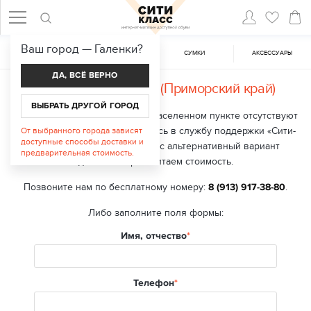
Ваш город —
Галенки
?
ЖЕНСКАЯ ОБУВЬ
МУЖСКАЯ ОБУВЬ
CУМКИ
АКСЕССУАРЫ
ДА, ВСЁ ВЕРНО
Доставка в
Галенки (Приморский край)
ВЫБРАТЬ ДРУГОЙ ГОРОД
В настоящий момент в вашем населенном пункте отсутствуют
точки выдачи заказа. Обратитесь в службу поддержки «Сити-
От выбранного города зависят
доступные способы доставки и
класс», мы подберем для вас альтернативный вариант
предварительная стоимость.
доставки и рассчитаем стоимость.
Позвоните нам по бесплатному номеру:
8 (913) 917-38-80
.
Либо заполните поля формы:
Имя, отчество
Телефон