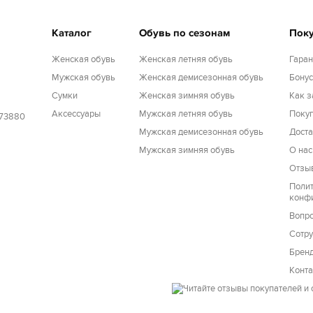
Каталог
Обувь по сезонам
Пок
Женская обувь
Женская летняя обувь
Гаран
Мужская обувь
Женская демисезонная обувь
Бону
Cумки
Женская зимняя обувь
Как з
Аксессуары
Мужская летняя обувь
Покуп
173880
Мужская демисезонная обувь
Доста
Мужская зимняя обувь
О нас
Отзы
Поли
конф
Вопро
Сотру
Брен
Конт