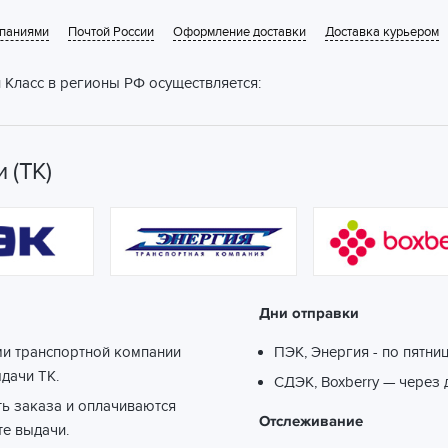
мпаниями
Почтой России
Оформление доставки
Доставка курьером
 Класс в регионы РФ осуществляется:
 (ТК)
Дни отправки
ми транспортной компании
ПЭК, Энергия - по пятни
ыдачи ТК.
СДЭК, Boxberry — через 
ть заказа и оплачиваются
Отслеживание
те выдачи.