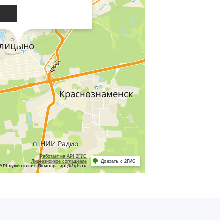
Работает на API 2ГИС
Лицензионное соглашение
Доехать с 2ГИС
API нужен ключ. Помощь: api@2gis.ru