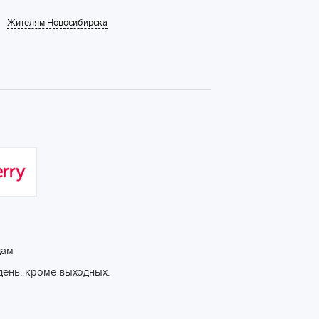
Жителям Новосибирска
цам
день, кроме выходных.