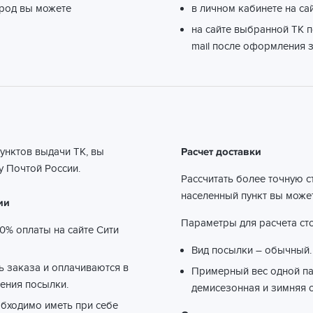
ород вы можете
в личном кабинете на са
на сайте выбранной ТК п
mail после оформления з
пунктов выдачи ТК, вы
Расчет доставки
 Почтой России.
Рассчитать более точную с
населенный пункт вы може
ии
Параметры для расчета сто
0% оплаты на сайте Сити
Вид посылки – обычный.
ть заказа и оплачиваются в
Примерный вес одной пар
ения посылки.
демисезонная и зимняя о
обходимо иметь при себе