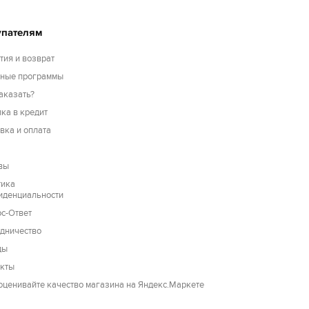
упателям
тия и возврат
сные программы
аказать?
ка в кредит
вка и оплата
вы
тика
иденциальности
с-Ответ
дничество
ды
акты