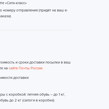
йте «Сити-класс»
о номеру отправления (придёт на ваш e-
аказа).
тоимость и сроки доставки посылки в ваш
те на
сайте Почты России
.
имости доставки:
ы с коробкой: летняя обувь – до 1 кг,
бувь до 2 кг (сапоги в коробке).