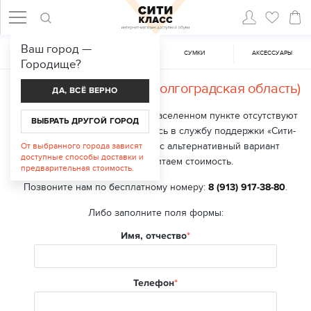
Ваш город —
ЖЕНСКАЯ ОБУВЬ
МУЖСКАЯ ОБУВЬ
CУМКИ
АКСЕССУАРЫ
Городище
?
Доставка в
Городище (Волгоградская область)
ДА, ВСЁ ВЕРНО
В настоящий момент в вашем населенном пункте отсутствуют
ВЫБРАТЬ ДРУГОЙ ГОРОД
точки выдачи заказа. Обратитесь в службу поддержки «Сити-
класс», мы подберем для вас альтернативный вариант
От выбранного города зависят
доступные способы доставки и
доставки и рассчитаем стоимость.
предварительная стоимость.
Позвоните нам по бесплатному номеру:
8 (913) 917-38-80
.
Либо заполните поля формы:
Имя, отчество
Телефон