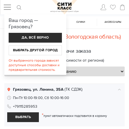
Ваш город —
ЖЕНСКАЯ ОБУВЬ
МУЖСКАЯ ОБУВЬ
CУМКИ
АКСЕССУАРЫ
Грязовец
?
Доставка в
Грязовец (Вологодская область)
ДА, ВСЁ ВЕРНО
ВЫБРАТЬ ДРУГОЙ ГОРОД
Пункты выдачи заказа
Срок доставки: 2—8 дней (в зависимости от региона)
От выбранного города зависят
доступные способы доставки и
предварительная стоимость.
Грязовец, ул. Ленина, 35А
(ТК СДЭК)
Пн-Пт 10:00-19:00, Сб 10:00-16:00
+79115285953
*
пункт автоматически подставится в корзину
ВЫБРАТЬ