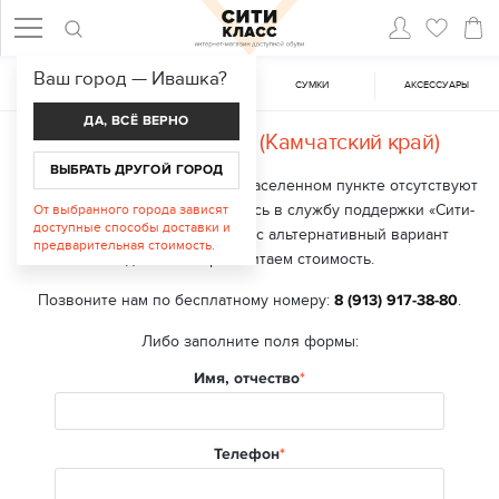
Ваш город —
Ивашка
?
ЖЕНСКАЯ ОБУВЬ
МУЖСКАЯ ОБУВЬ
CУМКИ
АКСЕССУАРЫ
ДА, ВСЁ ВЕРНО
Доставка в
Ивашка (Камчатский край)
ВЫБРАТЬ ДРУГОЙ ГОРОД
В настоящий момент в вашем населенном пункте отсутствуют
точки выдачи заказа. Обратитесь в службу поддержки «Сити-
От выбранного города зависят
доступные способы доставки и
класс», мы подберем для вас альтернативный вариант
предварительная стоимость.
доставки и рассчитаем стоимость.
Позвоните нам по бесплатному номеру:
8 (913) 917-38-80
.
Либо заполните поля формы:
Имя, отчество
Телефон