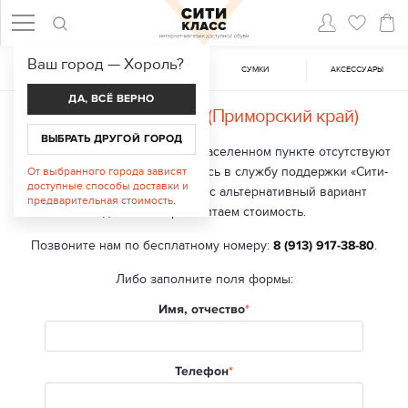
Ваш город —
Хороль
?
ЖЕНСКАЯ ОБУВЬ
МУЖСКАЯ ОБУВЬ
CУМКИ
АКСЕССУАРЫ
ДА, ВСЁ ВЕРНО
Доставка в
Хороль (Приморский край)
ВЫБРАТЬ ДРУГОЙ ГОРОД
В настоящий момент в вашем населенном пункте отсутствуют
точки выдачи заказа. Обратитесь в службу поддержки «Сити-
От выбранного города зависят
доступные способы доставки и
класс», мы подберем для вас альтернативный вариант
предварительная стоимость.
доставки и рассчитаем стоимость.
Позвоните нам по бесплатному номеру:
8 (913) 917-38-80
.
Либо заполните поля формы:
Имя, отчество
Телефон