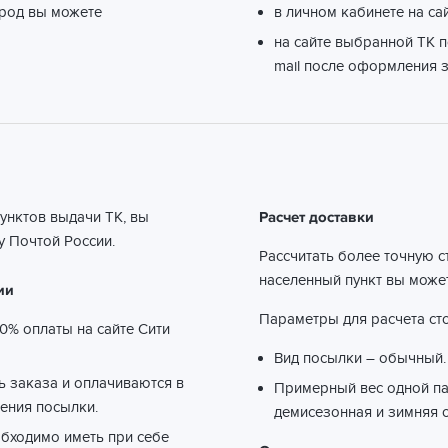
ород вы можете
в личном кабинете на са
на сайте выбранной ТК п
mail после оформления з
пунктов выдачи ТК, вы
Расчет доставки
 Почтой России.
Рассчитать более точную с
населенный пункт вы може
ии
Параметры для расчета сто
0% оплаты на сайте Сити
Вид посылки – обычный.
ть заказа и оплачиваются в
Примерный вес одной пар
ения посылки.
демисезонная и зимняя о
обходимо иметь при себе