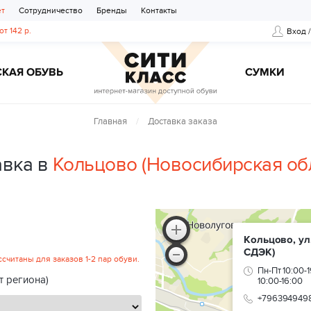
ет
Сотрудничество
Бренды
Контакты
от 142 р.
Вход 
КАЯ ОБУВЬ
CУМКИ
Главная
Доставка заказа
авка в
Кольцово (Новосибирская об
Кольцово, ул
СДЭК)
читаны для заказов 1-2 пар обуви.
Пн-Пт 10:00-1
т региона)
10:00-16:00
+796394949