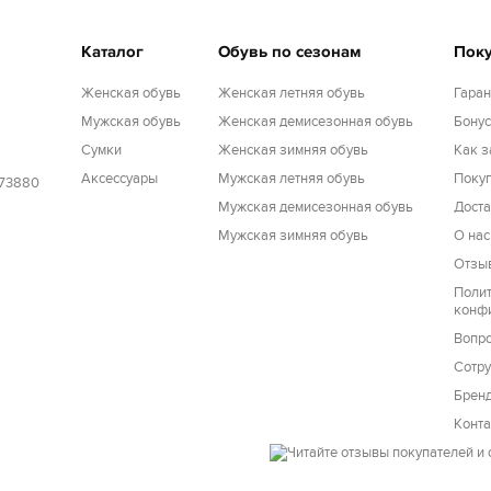
Каталог
Обувь по сезонам
Пок
Женская обувь
Женская летняя обувь
Гаран
Мужская обувь
Женская демисезонная обувь
Бону
Cумки
Женская зимняя обувь
Как з
Аксессуары
Мужская летняя обувь
Покуп
173880
Мужская демисезонная обувь
Доста
Мужская зимняя обувь
О нас
Отзы
Поли
конф
Вопро
Сотру
Брен
Конт