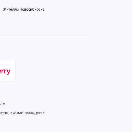
Жителям Новосибирска
цам
день, кроме выходных.