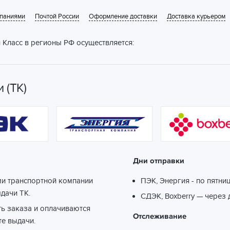
мпаниями
Почтой России
Оформление доставки
Доставка курьером
 Класс в регионы РФ осуществляется:
 (ТК)
Дни отправки
ми транспортной компании
ПЭК, Энергия - по пятни
ыдачи ТК.
СДЭК, Boxberry — через 
ть заказа и оплачиваются
Отслеживание
те выдачи.