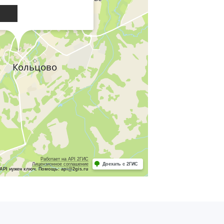
Работает на API 2ГИС
Лицензионное соглашение
Доехать с 2ГИС
API нужен ключ. Помощь: api@2gis.ru