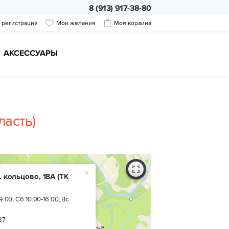
8 (913) 917-38-80
/ регистрация
Мои желания
Моя корзина
АКСЕССУАРЫ
ласть)
×
. кольцово, 18А
(ТК
9:00, Сб 10:00-16:00, Вс
87