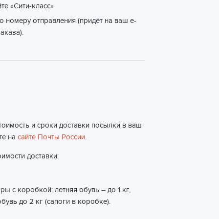
йте «Сити-класс»
о номеру отправления (придёт на ваш e-
аказа).
тоимость и сроки доставки посылки в ваш
те на
сайте Почты России
.
имости доставки:
ы с коробкой: летняя обувь – до 1 кг,
бувь до 2 кг (сапоги в коробке).