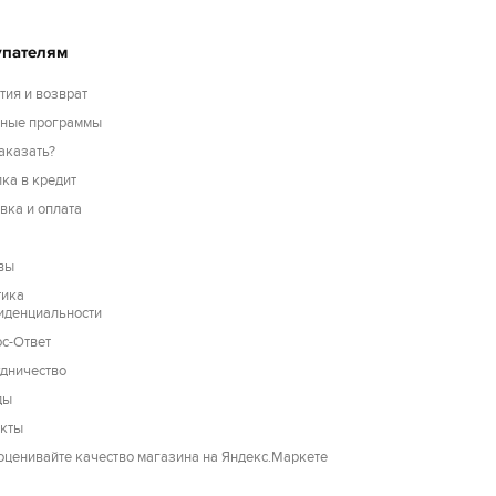
упателям
тия и возврат
сные программы
аказать?
ка в кредит
вка и оплата
вы
тика
иденциальности
с-Ответ
дничество
ды
акты